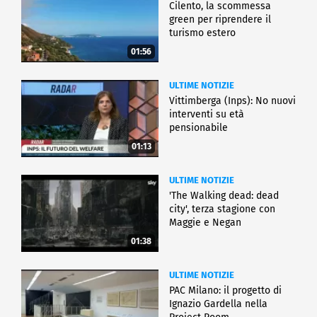
Cilento, la scommessa
green per riprendere il
turismo estero
01:56
ULTIME NOTIZIE
Vittimberga (Inps): No nuovi
interventi su età
pensionabile
01:13
ULTIME NOTIZIE
'The Walking dead: dead
city', terza stagione con
Maggie e Negan
01:38
ULTIME NOTIZIE
PAC Milano: il progetto di
Ignazio Gardella nella