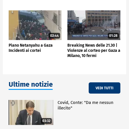
palestinesi e lo slogan "Palestina libera".
CRONACA
02:44
01:28
Piano Netanyahu a Gaza
Breaking News delle 21.30 |
Incidenti ai cortei
Violenze al corteo per Gaza a
Milano, 10 fermi
Ultime notizie
VEDI TUTTI
Covid, Conte: "Da me nessun
illecito"
03:32