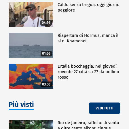
Caldo senza tregua, oggi giorno
peggiore
04:56
Riapertura di Hormuz, manca il
sì di Khamenei
01:56
L'Italia boccheggia, nel giovedì
rovente 27 città su 27 da bollino
rosso
03:50
Più visti
VEDI TUTTI
Rio de Janeiro, raffiche di vento
a oltre cento all'ora: cinque