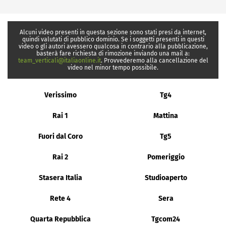
Alcuni video presenti in questa sezione sono stati presi da internet,
quindi valutati di pubblico dominio. Se i soggetti presenti in questi
video o gli autori avessero qualcosa in contrario alla pubblicazione,
basterà fare richiesta di rimozione inviando una mail a:
team_verticali@italiaonline.it
. Provvederemo alla cancellazione del
video nel minor tempo possibile.
Verissimo
Tg4
Rai 1
Mattina
Fuori dal Coro
Tg5
Rai 2
Pomeriggio
Stasera Italia
Studioaperto
Rete 4
Sera
Quarta Repubblica
Tgcom24