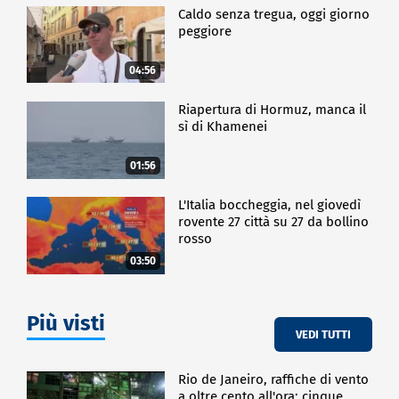
Caldo senza tregua, oggi giorno
peggiore
04:56
Riapertura di Hormuz, manca il
sì di Khamenei
01:56
L'Italia boccheggia, nel giovedì
rovente 27 città su 27 da bollino
rosso
03:50
Più visti
VEDI TUTTI
Rio de Janeiro, raffiche di vento
a oltre cento all'ora: cinque