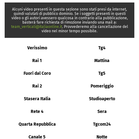
Alcuni video presenti in questa sezione sono stati presi da internet,
quindi valutati di pubblico dominio. Se i soggetti presenti in questi
video o gli autori avessero qualcosa in contrario alla pubblicazione,
basterà fare richiesta di rimozione inviando una mail a:
team_verticali@italiaonline.it
. Provvederemo alla cancellazione del
video nel minor tempo possibile.
Verissimo
Tg4
Rai 1
Mattina
Fuori dal Coro
Tg5
Rai 2
Pomeriggio
Stasera Italia
Studioaperto
Rete 4
Sera
Quarta Repubblica
Tgcom24
Canale 5
Notte