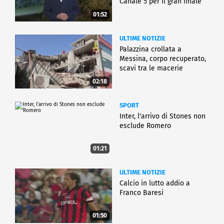
Canale 5 per il gran finale
01:52
ULTIME NOTIZIE
Palazzina crollata a
Messina, corpo recuperato,
scavi tra le macerie
02:18
SPORT
Inter, l'arrivo di Stones non
esclude Romero
01:21
ULTIME NOTIZIE
Calcio in lutto addio a
Franco Baresi
01:50