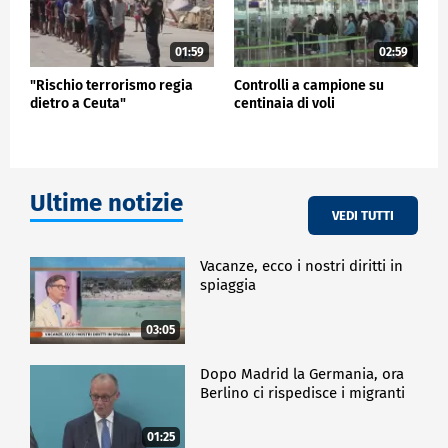
01:59
02:59
"Rischio terrorismo regia
Controlli a campione su
dietro a Ceuta"
centinaia di voli
Ultime notizie
VEDI TUTTI
Vacanze, ecco i nostri diritti in
spiaggia
03:05
Dopo Madrid la Germania, ora
Berlino ci rispedisce i migranti
01:25