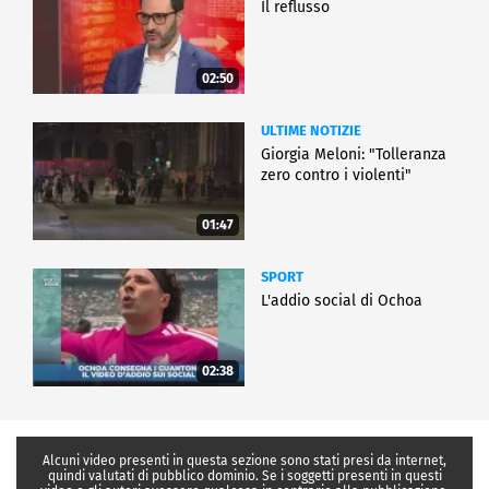
Il reflusso
02:50
ULTIME NOTIZIE
Giorgia Meloni: "Tolleranza
zero contro i violenti"
01:47
SPORT
L'addio social di Ochoa
02:38
Alcuni video presenti in questa sezione sono stati presi da internet,
quindi valutati di pubblico dominio. Se i soggetti presenti in questi