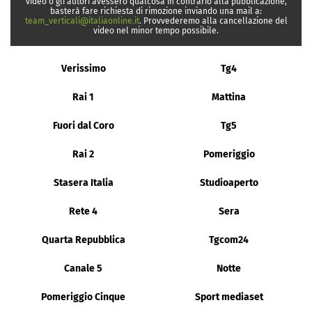
video o gli autori avessero qualcosa in contrario alla pubblicazione,
basterà fare richiesta di rimozione inviando una mail a:
team_verticali@italiaonline.it
. Provvederemo alla cancellazione del
video nel minor tempo possibile.
Verissimo
Tg4
Rai 1
Mattina
Fuori dal Coro
Tg5
Rai 2
Pomeriggio
Stasera Italia
Studioaperto
Rete 4
Sera
Quarta Repubblica
Tgcom24
Canale 5
Notte
Pomeriggio Cinque
Sport mediaset