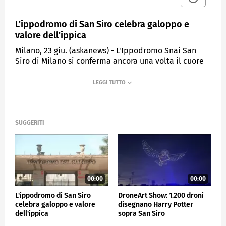
L'ippodromo di San Siro celebra galoppo e
valore dell'ippica
Milano, 23 giu. (askanews) - L'Ippodromo Snai San
Siro di Milano si conferma ancora una volta il cuore
pulsante dell'ippica italiana. Una giornata di grande
sport ha acceso i riflettori sulla Oaks d'Italia -
Tattersalls 2026, una delle prove più prestigiose del
galoppo nazionale, che quest'anno ha incoronato la
netta vincitrice Piccola Piuma, protagonista di una
prestazione dominante davanti al pubblico delle
SUGGERITI
grandi occasioni.
Un appuntamento che rappresenta uno dei momenti
più attesi dell'intera stagione e che ribadisce il
prestigio internazionale dell'impianto milanese.
00:00
00:00
"Questa giornata, dal punto di vista ippico, chiude il
primo semestre. Noi oggi offriamo anche esperienze
L'ippodromo di San Siro
DroneArt Show: 1.200 droni
diverse al nostro pubblico, che stiamo attraendo a
celebra galoppo e valore
disegnano Harry Potter
San Siro con animazione per i bambini, battesimo
dell'ippica
sopra San Siro
della sella e combattimenti di ju jitsu. Questo