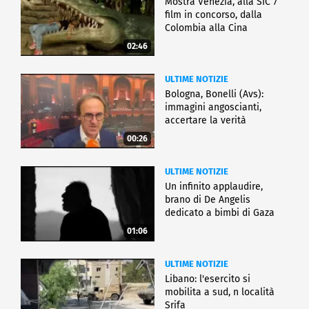
Mostra Venezia, alla SIC 7
film in concorso, dalla
Colombia alla Cina
02:46
ULTIME NOTIZIE
Bologna, Bonelli (Avs):
immagini angoscianti,
accertare la verità
00:26
ULTIME NOTIZIE
Un infinito applaudire,
brano di De Angelis
dedicato a bimbi di Gaza
01:06
ULTIME NOTIZIE
Libano: l'esercito si
mobilita a sud, n località
Srifa