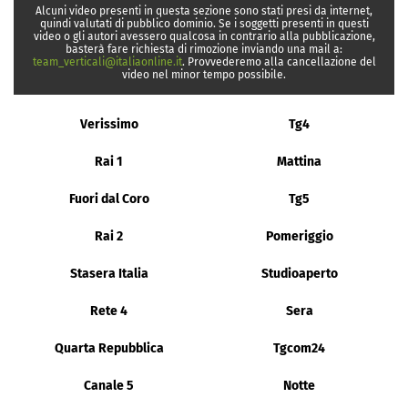
Alcuni video presenti in questa sezione sono stati presi da internet,
quindi valutati di pubblico dominio. Se i soggetti presenti in questi
video o gli autori avessero qualcosa in contrario alla pubblicazione,
basterà fare richiesta di rimozione inviando una mail a:
team_verticali@italiaonline.it
. Provvederemo alla cancellazione del
video nel minor tempo possibile.
Verissimo
Tg4
Rai 1
Mattina
Fuori dal Coro
Tg5
Rai 2
Pomeriggio
Stasera Italia
Studioaperto
Rete 4
Sera
Quarta Repubblica
Tgcom24
Canale 5
Notte