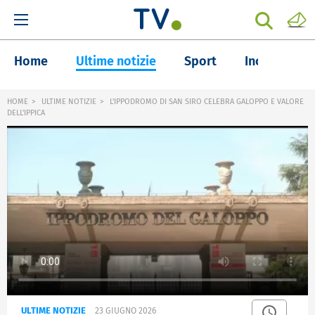
Home
Ultime notizie
Sport
Inchieste
HOME
ULTIME NOTIZIE
L'IPPODROMO DI SAN SIRO CELEBRA GALOPPO E VALORE
DELL'IPPICA
ULTIME NOTIZIE
23 GIUGNO 2026