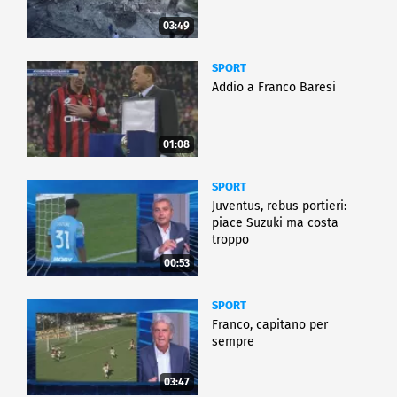
03:49
SPORT
Addio a Franco Baresi
01:08
SPORT
Juventus, rebus portieri:
piace Suzuki ma costa
troppo
00:53
SPORT
Franco, capitano per
sempre
03:47