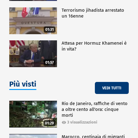
Terrorismo jihadista arrestato
un 16enne
01:31
Attesa per Hormuz Khamenei è
in vita?
01:57
Più visti
VEDI TUTTI
Rio de Janeiro, raffiche di vento
a oltre cento all'ora: cinque
morti
3 visualizzazioni
01:29
Marocco, centinaia di migranti