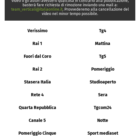
video o gli autori avessero qualcosa in contrario alla pubblicazione,
basterà fare richiesta di rimozione inviando una mail a:
team_verticali@italiaonline.it
. Provvederemo alla cancellazione del
video nel minor tempo possibile.
Verissimo
Tg4
Rai 1
Mattina
Fuori dal Coro
Tg5
Rai 2
Pomeriggio
Stasera Italia
Studioaperto
Rete 4
Sera
Quarta Repubblica
Tgcom24
Canale 5
Notte
Pomeriggio Cinque
Sport mediaset