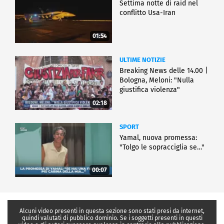
Settima notte di raid nel
conflitto Usa-Iran
01:54
ULTIME NOTIZIE
Breaking News delle 14.00 |
Bologna, Meloni: "Nulla
giustifica violenza"
02:18
SPORT
Yamal, nuova promessa:
"Tolgo le sopracciglia se…"
00:07
Alcuni video presenti in questa sezione sono stati presi da internet,
quindi valutati di pubblico dominio. Se i soggetti presenti in questi