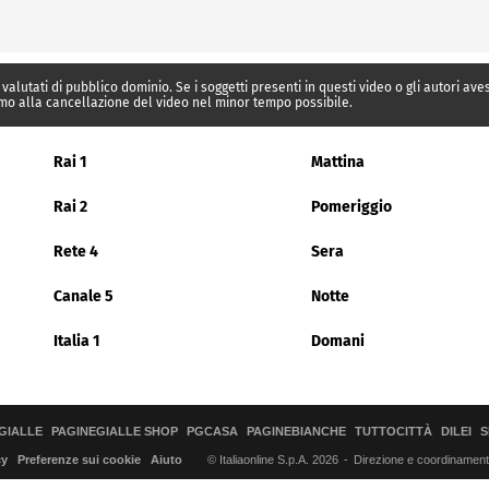
 valutati di pubblico dominio. Se i soggetti presenti in questi video o gli autori av
mo alla cancellazione del video nel minor tempo possibile.
Rai 1
Mattina
Rai 2
Pomeriggio
Rete 4
Sera
Canale 5
Notte
Italia 1
Domani
GIALLE
PAGINEGIALLE SHOP
PGCASA
PAGINEBIANCHE
TUTTOCITTÀ
DILEI
S
© Italiaonline S.p.A. 2026
Direzione e coordinamento 
cy
Preferenze sui cookie
Aiuto