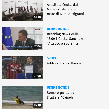
Assalto a Ceuta, dal
Marocco sbarco dal
mare di 60mila migranti
01:29
ULTIME NOTIZIE
Breaking News delle
18.00 | Ceuta, Sanchez:
"Attacco a sovranità
02:04
Spagna"
SPORT
Addio a Franco Baresi
01:08
ULTIME NOTIZIE
Sempre più caldo
l'Italia a 40 gradi
05:18