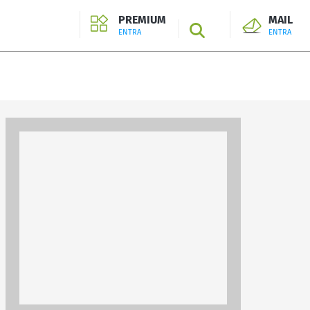
PREMIUM
MAIL
SEARCH
ENTRA
ENTRA
ENTRA