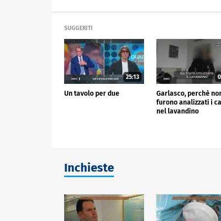
SUGGERITI
25:13
0
Un tavolo per due
Garlasco, perchè no
furono analizzati i ca
nel lavandino
Inchieste