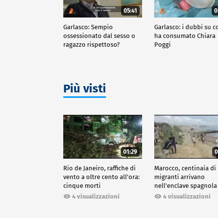
05:41
0
Garlasco: Sempio
Garlasco: i dubbi su c
ossessionato dal sesso o
ha consumato Chiara
ragazzo rispettoso?
Poggi
Più visti
01:29
0
Rio de Janeiro, raffiche di
Marocco, centinaia di
vento a oltre cento all'ora:
migranti arrivano
cinque morti
nell'enclave spagnola
Ceuta
4 visualizzazioni
4 visualizzazioni