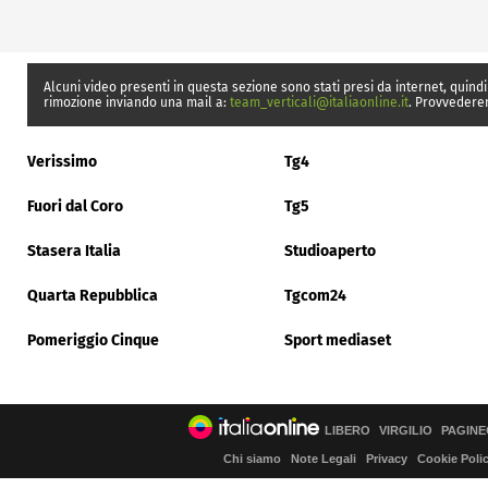
Alcuni video presenti in questa sezione sono stati presi da internet, quindi
rimozione inviando una mail a:
team_verticali@italiaonline.it
. Provvedere
Verissimo
Tg4
Fuori dal Coro
Tg5
Stasera Italia
Studioaperto
Quarta Repubblica
Tgcom24
Pomeriggio Cinque
Sport mediaset
LIBERO
VIRGILIO
PAGINE
Chi siamo
Note Legali
Privacy
Cookie Poli