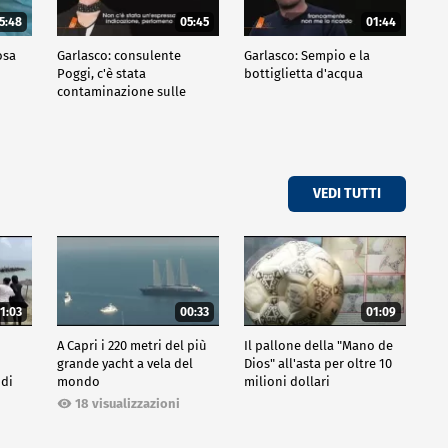
5:48
05:45
01:44
osa
Garlasco: consulente
Garlasco: Sempio e la
Poggi, c'è stata
bottiglietta d'acqua
contaminazione sulle
unghie?
VEDI TUTTI
1:03
00:33
01:09
A Capri i 220 metri del più
Il pallone della "Mano de
grande yacht a vela del
Dios" all'asta per oltre 10
 di
mondo
milioni dollari
18 visualizzazioni