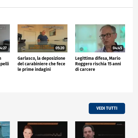
4:27
05:20
04:45
n
Garlasco, la deposizione
Legittima difesa, Mario
pelli
del carabiniere che fece
Roggero rischia 15 anni
le prime indagini
di carcere
VEDI TUTTI