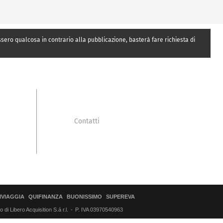
essero qualcosa in contrario alla pubblicazione, basterà fare richiesta di
Contatti
IVIAGGIA
QUIFINANZA
BUONISSIMO
SUPEREVA
di Libero Acquisition S.á r.l.
P. IVA 03970540963