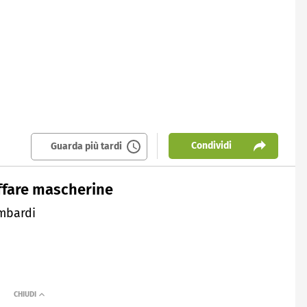
Condividi
Guarda più tardi
affare mascherine
ombardi