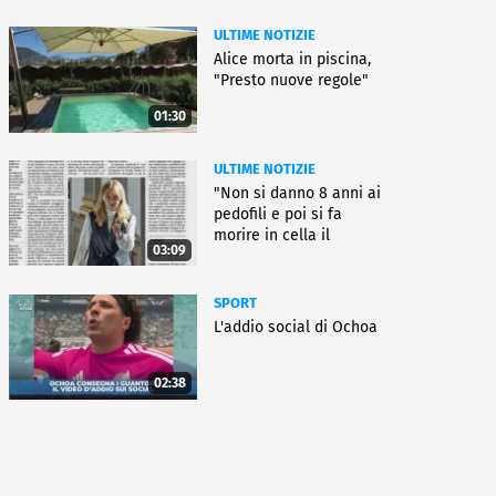
ULTIME NOTIZIE
Alice morta in piscina,
"Presto nuove regole"
01:30
ULTIME NOTIZIE
"Non si danno 8 anni ai
pedofili e poi si fa
morire in cella il
03:09
gioielliere"
SPORT
L'addio social di Ochoa
02:38