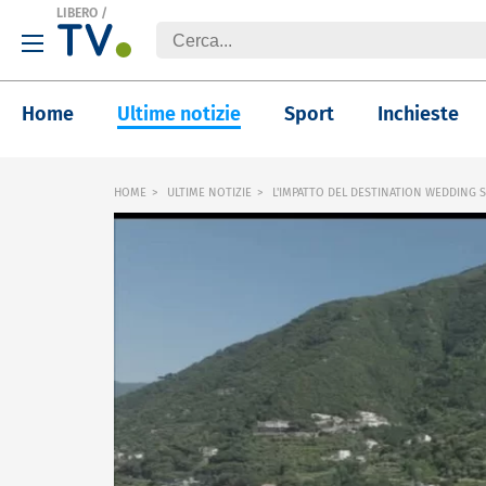
LIBERO
/
Home
Ultime notizie
Sport
Inchieste
HOME
ULTIME NOTIZIE
L'IMPATTO DEL DESTINATION WEDDING S