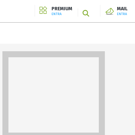
PREMIUM
MAIL
SEARCH
ENTRA
ENTRA
ENTRA