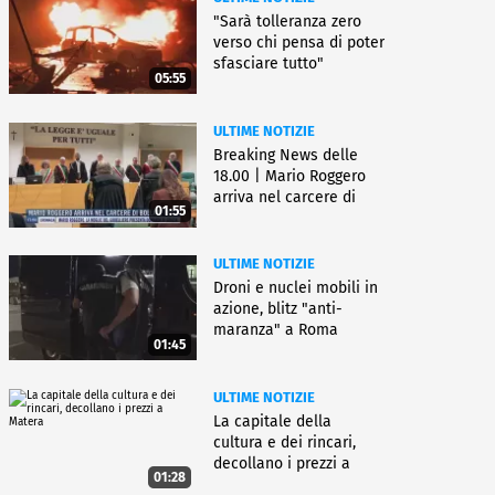
"Sarà tolleranza zero
verso chi pensa di poter
sfasciare tutto"
05:55
ULTIME NOTIZIE
Breaking News delle
18.00 | Mario Roggero
arriva nel carcere di
01:55
Bollate
ULTIME NOTIZIE
Droni e nuclei mobili in
azione, blitz "anti-
maranza" a Roma
01:45
ULTIME NOTIZIE
La capitale della
cultura e dei rincari,
decollano i prezzi a
01:28
Matera