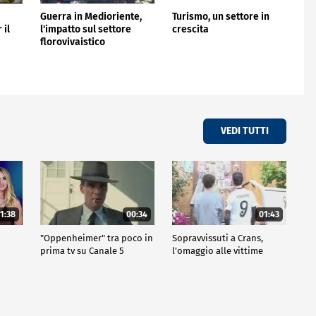
Guerra in Medioriente,
Turismo, un settore in
 il
l'impatto sul settore
crescita
florovivaistico
VEDI TUTTI
1:38
00:34
01:43
"Oppenheimer" tra poco in
Sopravvissuti a Crans,
prima tv su Canale 5
l'omaggio alle vittime