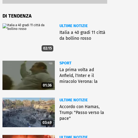
DI TENDENZA
ULTIME NOTIZIE
Italia a 40 gradi 11 città
da bollino rosso
02:15
SPORT
La prima volta ad
Anfield, l'Inter e il
miracolo Verona: la
01:36
carriera di Bagnoli
ULTIME NOTIZIE
Accordo con Hamas,
Trump: "Passo verso la
pace"
03:49
ULTIME NOTIZIE