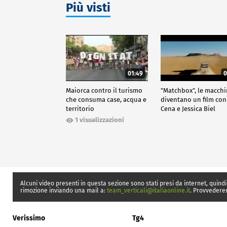
Più visti
01:49
0
Maiorca contro il turismo
"Matchbox", le macch
che consuma case, acqua e
diventano un film con
territorio
Cena e Jessica Biel
1 visualizzazioni
Alcuni video presenti in questa sezione sono stati presi da internet, quindi
rimozione inviando una mail a:
team_verticali@italiaonline.it
. Provvedere
Verissimo
Tg4