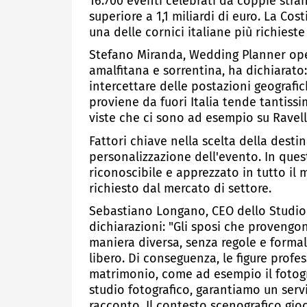
16.700 eventi celebrati da coppie stran
superiore a 1,1 miliardi di euro. La Co
una delle cornici italiane più richieste
Stefano Miranda, Wedding Planner oper
amalfitana e sorrentina, ha dichiarato
intercettare delle postazioni geografic
proviene da fuori Italia tende tantiss
viste che ci sono ad esempio su Ravell
Fattori chiave nella scelta della destin
personalizzazione dell'evento. In quest
riconoscibile e apprezzato in tutto il
richiesto dal mercato di settore.
Sebastiano Longano, CEO dello Studio 
dichiarazioni: "Gli sposi che provengon
maniera diversa, senza regole e formal
libero. Di conseguenza, le figure profe
matrimonio, come ad esempio il fotog
studio fotografico, garantiamo un serv
racconto. Il contesto scenografico gioc