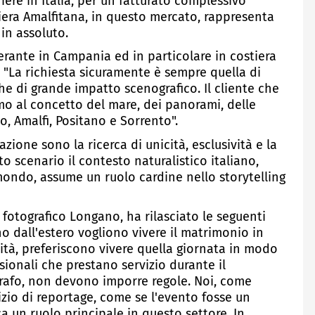
iere in Italia, per un fatturato complessivo
stiera Amalfitana, in questo mercato, rappresenta
 in assoluto.
ante in Campania ed in particolare in costiera
: "La richiesta sicuramente è sempre quella di
he di grande impatto scenografico. Il cliente che
imo al concetto del mare, dei panorami, delle
o, Amalfi, Positano e Sorrento".
azione sono la ricerca di unicità, esclusività e la
o scenario il contesto naturalistico italiano,
 mondo, assume un ruolo cardine nello storytelling
fotografico Longano, ha rilasciato le seguenti
o dall'estero vogliono vivere il matrimonio in
ità, preferiscono vivere quella giornata in modo
ssionali che prestano servizio durante il
rafo, non devono imporre regole. Noi, come
izio di reportage, come se l'evento fosse un
a un ruolo principale in questo settore. In