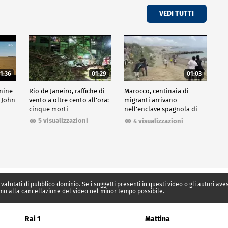
VEDI TUTTI
1:36
01:29
01:03
inine
Rio de Janeiro, raffiche di
Marocco, centinaia di
 John
vento a oltre cento all'ora:
migranti arrivano
cinque morti
nell'enclave spagnola di
Ceuta
5 visualizzazioni
4 visualizzazioni
 valutati di pubblico dominio. Se i soggetti presenti in questi video o gli autori av
mo alla cancellazione del video nel minor tempo possibile.
Rai 1
Mattina