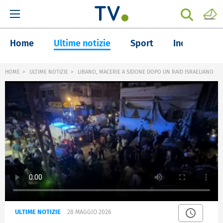
Home
Ultime notizie
Sport
Inchieste
HOME
ULTIME NOTIZIE
LIBANO, MACERIE A SIDONE DOPO UN RAID ISRAELIANO
ULTIME NOTIZIE
28 MAGGIO 2026