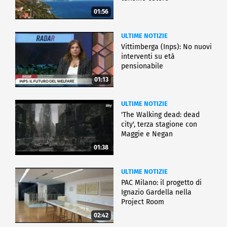
01:56
ULTIME NOTIZIE
Vittimberga (Inps): No nuovi
interventi su età
pensionabile
01:13
ULTIME NOTIZIE
'The Walking dead: dead
city', terza stagione con
Maggie e Negan
01:38
ULTIME NOTIZIE
PAC Milano: il progetto di
Ignazio Gardella nella
Project Room
02:42