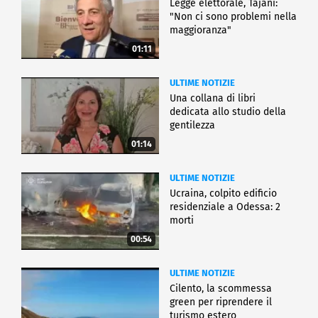
Legge elettorale, Tajani:
"Non ci sono problemi nella
maggioranza"
01:11
ULTIME NOTIZIE
Una collana di libri
dedicata allo studio della
gentilezza
01:14
ULTIME NOTIZIE
Ucraina, colpito edificio
residenziale a Odessa: 2
morti
00:54
ULTIME NOTIZIE
Cilento, la scommessa
green per riprendere il
turismo estero