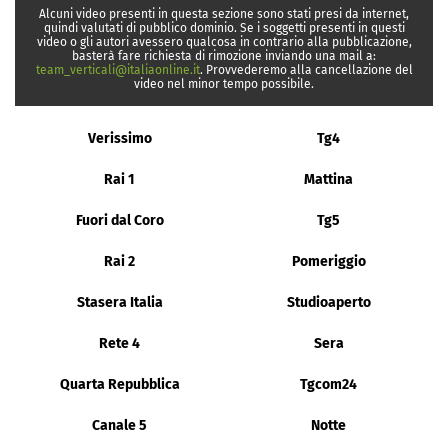
Alcuni video presenti in questa sezione sono stati presi da internet,
quindi valutati di pubblico dominio. Se i soggetti presenti in questi
video o gli autori avessero qualcosa in contrario alla pubblicazione,
basterà fare richiesta di rimozione inviando una mail a:
team_verticali@italiaonline.it
. Provvederemo alla cancellazione del
video nel minor tempo possibile.
Verissimo
Tg4
Rai 1
Mattina
Fuori dal Coro
Tg5
Rai 2
Pomeriggio
Stasera Italia
Studioaperto
Rete 4
Sera
Quarta Repubblica
Tgcom24
Canale 5
Notte