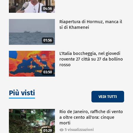
04:56
Riapertura di Hormuz, manca il
sì di Khamenei
01:56
L'Italia boccheggia, nel giovedì
rovente 27 città su 27 da bollino
rosso
03:50
Più visti
VEDI TUTTI
Rio de Janeiro, raffiche di vento
a oltre cento all'ora: cinque
morti
5 visualizzazioni
01:29