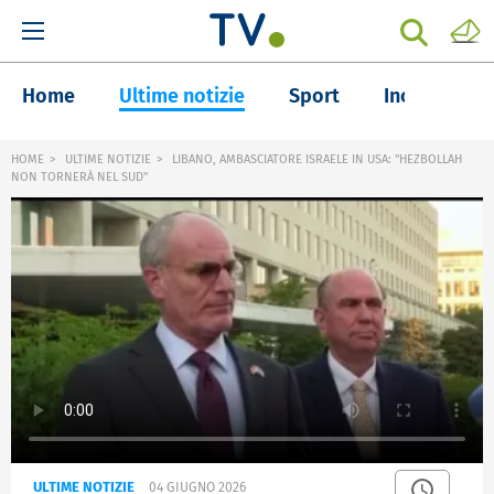
Home
Ultime notizie
Sport
Inchieste
HOME
ULTIME NOTIZIE
LIBANO, AMBASCIATORE ISRAELE IN USA: "HEZBOLLAH
NON TORNERÀ NEL SUD"
ULTIME NOTIZIE
04 GIUGNO 2026