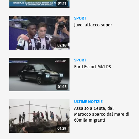
01:11
SPORT
Juve, attacco super
02:16
SPORT
Ford Escort Mk1 RS
01:15
ULTIME NOTIZIE
Assalto a Ceuta, dal
Marocco sbarco dal mare di
60mila migranti
01:29