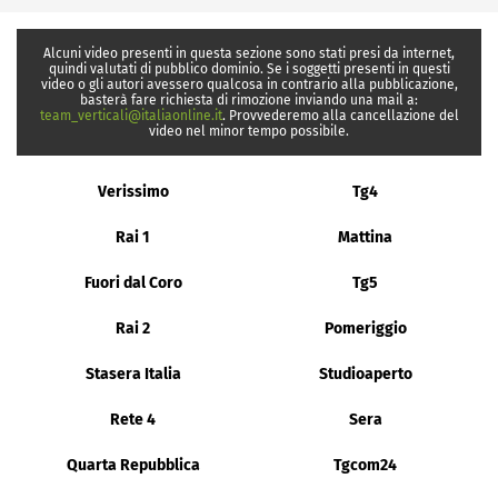
Alcuni video presenti in questa sezione sono stati presi da internet,
quindi valutati di pubblico dominio. Se i soggetti presenti in questi
video o gli autori avessero qualcosa in contrario alla pubblicazione,
basterà fare richiesta di rimozione inviando una mail a:
team_verticali@italiaonline.it
. Provvederemo alla cancellazione del
video nel minor tempo possibile.
Verissimo
Tg4
Rai 1
Mattina
Fuori dal Coro
Tg5
Rai 2
Pomeriggio
Stasera Italia
Studioaperto
Rete 4
Sera
Quarta Repubblica
Tgcom24