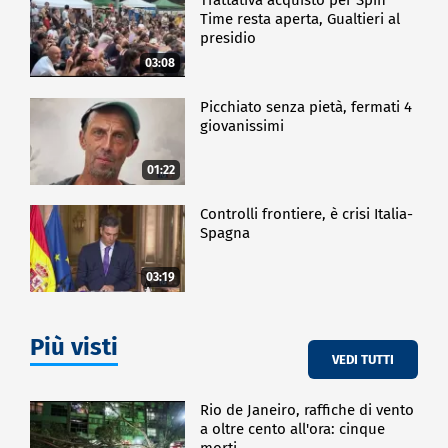
Time resta aperta, Gualtieri al
presidio
03:08
Picchiato senza pietà, fermati 4
giovanissimi
01:22
Controlli frontiere, è crisi Italia-
Spagna
03:19
Più visti
VEDI TUTTI
Rio de Janeiro, raffiche di vento
a oltre cento all'ora: cinque