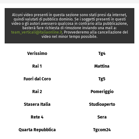
Alcuni video presenti in questa sezione sono stati presi da internet,
quindi valutati di pubblico dominio. Se i soggetti presenti in questi
video o gli autori avessero qualcosa in contrario alla pubblicazione,
basterà fare richiesta di rimozione inviando una mail a:
team_verticali@italiaonline.it
. Provvederemo alla cancellazione del
video nel minor tempo possibile.
Verissimo
Tg4
Rai 1
Mattina
Fuori dal Coro
Tg5
Rai 2
Pomeriggio
Stasera Italia
Studioaperto
Rete 4
Sera
Quarta Repubblica
Tgcom24