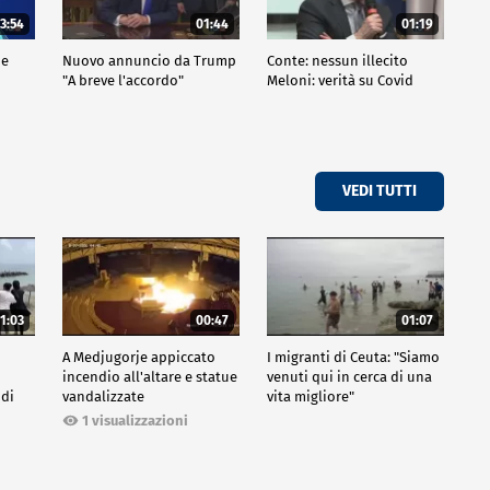
3:54
01:44
01:19
de
Nuovo annuncio da Trump
Conte: nessun illecito
"A breve l'accordo"
Meloni: verità su Covid
VEDI TUTTI
1:03
00:47
01:07
A Medjugorje appiccato
I migranti di Ceuta: "Siamo
incendio all'altare e statue
venuti qui in cerca di una
 di
vandalizzate
vita migliore"
1 visualizzazioni