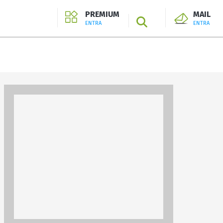
PREMIUM
MAIL
SEARCH
ENTRA
ENTRA
ENTRA