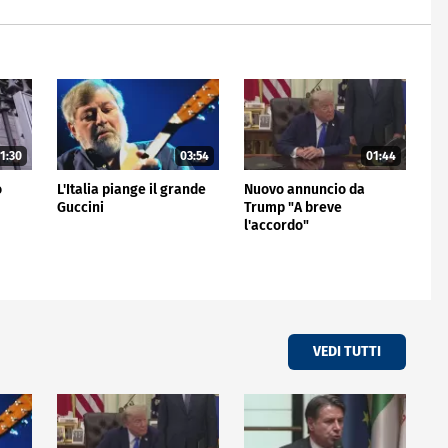
1:30
03:54
01:44
o
L'Italia piange il grande
Nuovo annuncio da
Guccini
Trump "A breve
l'accordo"
VEDI TUTTI