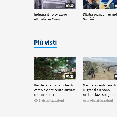
01:30
0
Indigna il no svizzero
L'Italia piange il gran
all'Italia su Crans
Guccini
Più visti
01:29
0
Rio de Janeiro, raffiche di
Marocco, centinaia di
vento a oltre cento all'ora:
migranti arrivano
cinque morti
nell'enclave spagnola
Ceuta
2 visualizzazioni
3 visualizzazioni