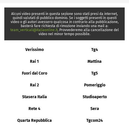
Alcuni video presenti in questa sezione sono stati presi da internet,
quindi valutati di pubblico dominio. Se i soggetti presenti in questi
video o gli autori avessero qualcosa in contrario alla pubblicazione,
basterà fare richiesta di rimozione inviando una mail a:
team_verticali@italiaonline.it
. Provvederemo alla cancellazione del
video nel minor tempo possibile.
Verissimo
Tg4
Rai 1
Mattina
Fuori dal Coro
Tg5
Rai 2
Pomeriggio
Stasera Italia
Studioaperto
Rete 4
Sera
Quarta Repubblica
Tgcom24