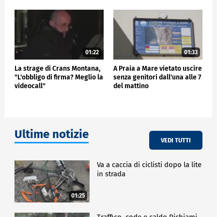
01:22
01:33
La strage di Crans Montana,
A Praia a Mare vietato uscire
"L'obbligo di firma? Meglio la
senza genitori dall'una alle 7
videocall"
del mattino
Ultime notizie
VEDI TUTTI
Va a caccia di ciclisti dopo la lite
in strada
01:25
Traffico, code e caldo Richiami