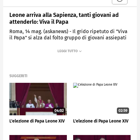
Leone arriva alla Sapienza, tanti giovani ad
attenderlo: Viva il Papa
Roma, 14 mag. (askanews) - Il grido ripetuto di "Viva
il Papa" si alza dal folto gruppo di giovani assiepati
ai piedi della scalinata del Rettorato de La
Sapienza, dove hanno atteso Leone XIV in visita
all'ateneo romano.
Il papa è arrivato in papamobile ed è stato accolto
dagli applausi e le grida dei presenti. Poi, una volta
SUGGERITI
salito in cima alla gradinata, ha affermato:
"Buongiorno a tutti, grazie per l'accoglienza, sono
molto contento di essere qui stamattina con voi,
potete seguire l'incontro sugli schermi, spero sia un
momento di gioia per tutta la comunità della
Sapienza".
04:02
02:59
L'elezione di Papa Leone XIV
L'elezione di Papa Leone XIV
CRONACA