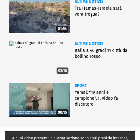
ULTIME NOTIZIE
Tra Hamas-Israele sarà
vera tregua?
01:54
ULTIME NOTIZIE
Italia a 40 gradi 11 città da
bollino rosso
02:15
SPORT
Yamal: "19 anni e
campione". Il video fa
discutere
00:15
Alcuni video presenti in questa sezione sono stati presi da internet,