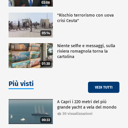
02:06
"Rischio terrorismo con uova
crisi Ceuta"
05:14
Niente selfie e messaggi, sulla
riviera romagnola torna la
cartolina
01:30
Più visti
VEDI TUTTI
A Capri i 220 metri del più
grande yacht a vela del mondo
30 visualizzazioni
00:33