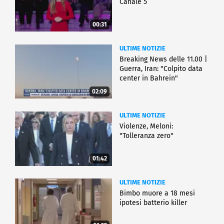
Canale 5
00:31
ULTIME NOTIZIE
Breaking News delle 11.00 |
Guerra, Iran: "Colpito data
center in Bahrein"
02:09
ULTIME NOTIZIE
Violenze, Meloni:
"Tolleranza zero"
01:42
ULTIME NOTIZIE
Bimbo muore a 18 mesi
ipotesi batterio killer