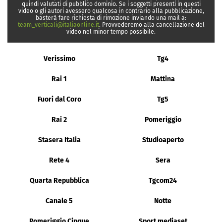
quindi valutati di pubblico dominio. Se i soggetti presenti in questi
video o gli autori avessero qualcosa in contrario alla pubblicazione,
basterà fare richiesta di rimozione inviando una mail a:
team_verticali@italiaonline.it
. Provvederemo alla cancellazione del
video nel minor tempo possibile.
Verissimo
Tg4
Rai 1
Mattina
Fuori dal Coro
Tg5
Rai 2
Pomeriggio
Stasera Italia
Studioaperto
Rete 4
Sera
Quarta Repubblica
Tgcom24
Canale 5
Notte
Pomeriggio Cinque
Sport mediaset