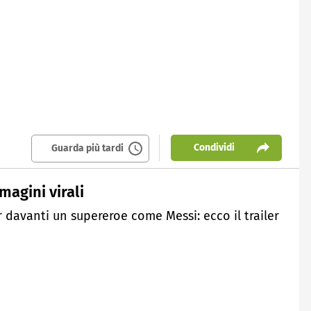
Condividi
Guarda più tardi
agini virali
davanti un supereroe come Messi: ecco il trailer