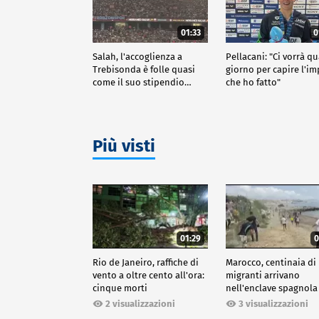
01:33
0
Salah, l'accoglienza a
Pellacani: "Ci vorrà q
Trebisonda è folle quasi
giorno per capire l'i
come il suo stipendio…
che ho fatto"
Più visti
01:29
0
Rio de Janeiro, raffiche di
Marocco, centinaia di
vento a oltre cento all'ora:
migranti arrivano
cinque morti
nell'enclave spagnola
Ceuta
2 visualizzazioni
3 visualizzazioni