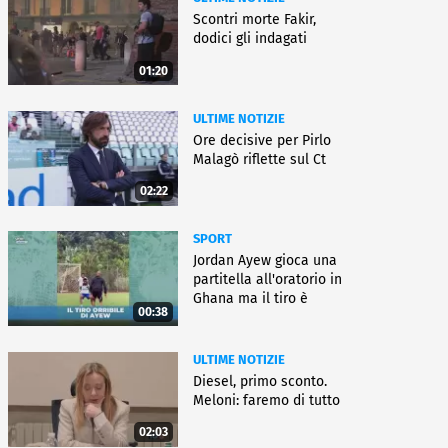
Scontri morte Fakir,
dodici gli indagati
01:20
ULTIME NOTIZIE
Ore decisive per Pirlo
Malagò riflette sul Ct
02:22
SPORT
Jordan Ayew gioca una
partitella all'oratorio in
Ghana ma il tiro è
00:38
horror
ULTIME NOTIZIE
Diesel, primo sconto.
Meloni: faremo di tutto
02:03