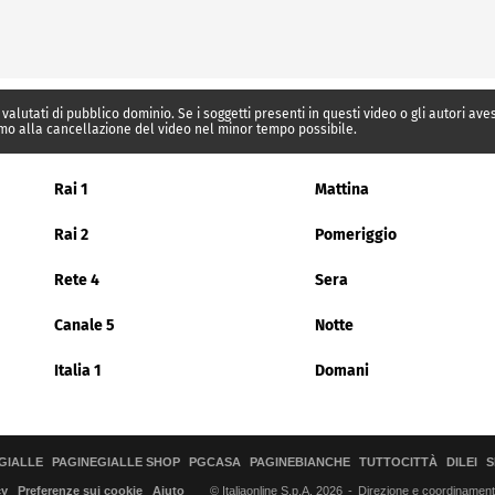
 valutati di pubblico dominio. Se i soggetti presenti in questi video o gli autori av
mo alla cancellazione del video nel minor tempo possibile.
Rai 1
Mattina
Rai 2
Pomeriggio
Rete 4
Sera
Canale 5
Notte
Italia 1
Domani
GIALLE
PAGINEGIALLE SHOP
PGCASA
PAGINEBIANCHE
TUTTOCITTÀ
DILEI
S
© Italiaonline S.p.A. 2026
Direzione e coordinamento 
cy
Preferenze sui cookie
Aiuto