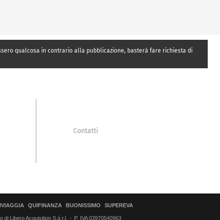
essero qualcosa in contrario alla pubblicazione, basterà fare richiesta di
Contatti
IVIAGGIA
QUIFINANZA
BUONISSIMO
SUPEREVA
di Libero Acquisition S.á r.l.
P. IVA 03970540963