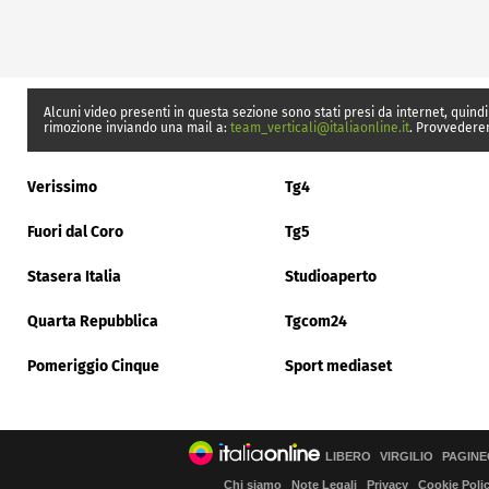
Alcuni video presenti in questa sezione sono stati presi da internet, quindi
rimozione inviando una mail a:
team_verticali@italiaonline.it
. Provvedere
Verissimo
Tg4
Fuori dal Coro
Tg5
Stasera Italia
Studioaperto
Quarta Repubblica
Tgcom24
Pomeriggio Cinque
Sport mediaset
LIBERO
VIRGILIO
PAGINE
Chi siamo
Note Legali
Privacy
Cookie Poli