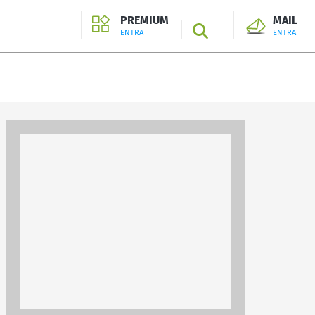
PREMIUM
MAIL
SEARCH
ENTRA
ENTRA
ENTRA