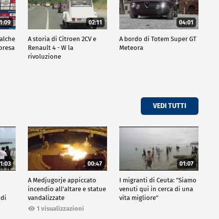
1:09
02:11
04:01
ualche
A storia di Citroen 2CV e
A bordo di Totem Super GT
mpresa
Renault 4 - W la
Meteora
rivoluzione
VEDI TUTTI
1:03
00:47
01:07
A Medjugorje appiccato
I migranti di Ceuta: "Siamo
incendio all'altare e statue
venuti qui in cerca di una
 di
vandalizzate
vita migliore"
1 visualizzazioni