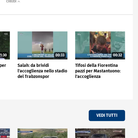
1:30
00:33
00:32
 per
Salah: da brividi
Tifosi della Fiorentina
l'accoglienza nello stadio
pazzi per Mastantuono:
del Trabzonspor
l'accoglienza
all'aeroporto
VEDI TUTTI