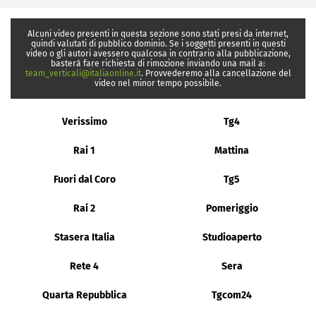
Alcuni video presenti in questa sezione sono stati presi da internet,
quindi valutati di pubblico dominio. Se i soggetti presenti in questi
video o gli autori avessero qualcosa in contrario alla pubblicazione,
basterà fare richiesta di rimozione inviando una mail a:
team_verticali@italiaonline.it
. Provvederemo alla cancellazione del
video nel minor tempo possibile.
Verissimo
Tg4
Rai 1
Mattina
Fuori dal Coro
Tg5
Rai 2
Pomeriggio
Stasera Italia
Studioaperto
Rete 4
Sera
Quarta Repubblica
Tgcom24