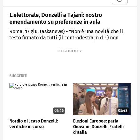
L.elettorale, Donzelli a Tajani: nostro
emendamento su preferenze in aula
Roma, 17 giu. (askanews) - "Non è una novità che il
testo firmato da tutti (il centrodestra, n.d.r.) non
abbia le preferenze e che Fratelli Italia proverà a
portare le preferenze. Quando arriverà la legge in
Aula noi presenteremo l'emendamento per le
preferenze. Stiamo lavorando, noi auspichiamo di
trovare un emendamento che possa trovare il
consenso di tutto il centrodestra altrimenti
SUGGERITI
ovviamente chiederemo all'aula cosa ne pensa".
Così, a margine di una conferenza stampa, il
responsabile Organizzazione di FdI Giovanni Donzelli
commentando le parole del vicepremier e segretario
di Fi i Antonio Tajani, il quale ha escluso che
02:46
05:48
nell'accordo interno alla maggioranza siano
comprese le preferenze.
Nordio e il caso Donzelli:
Elezioni Europee: parla
verifiche in corso
Giovanni Donzelli, Fratelli
"C'è l'accordo che Fratelli d'Italia ha sempre detto
d'Italia
che è a favore delle preferenze e che avrebbe