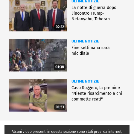
ULTIME NOTIZIE
La notte di guerra dopo
l'incontro Trump-
Netanyahu, Teheran
all'attacco
02:22
ULTIME NOTIZIE
Fine settimana sarà
micidiale
01:38
ULTIME NOTIZIE
Caso Roggero, la premier:
"Niente risarcimento a chi
commette reati"
01:53
Alcuni video presenti in questa sezione sono stati presi da internet,