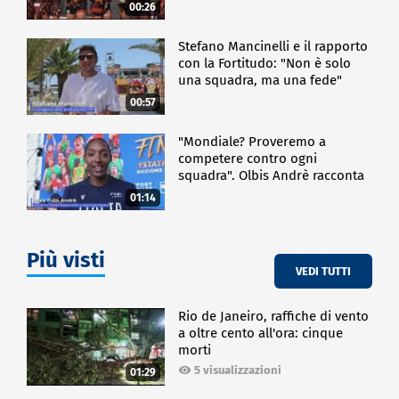
00:26
Stefano Mancinelli e il rapporto
con la Fortitudo: "Non è solo
una squadra, ma una fede"
00:57
"Mondiale? Proveremo a
competere contro ogni
squadra". Olbis Andrè racconta
il percorso di avvicinamento ai
01:14
prossimi mondiali in Germania.
Più visti
VEDI TUTTI
Rio de Janeiro, raffiche di vento
a oltre cento all'ora: cinque
morti
5 visualizzazioni
01:29