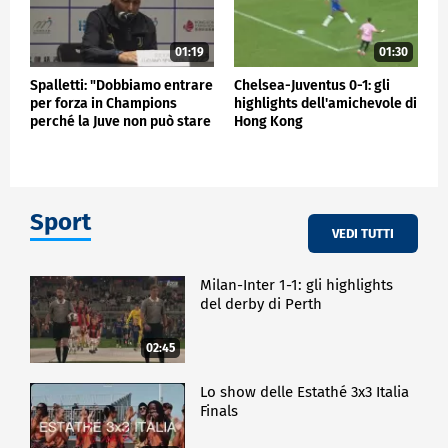
01:19
01:30
Spalletti: "Dobbiamo entrare
Chelsea-Juventus 0-1: gli
per forza in Champions
highlights dell'amichevole di
perché la Juve non può stare
Hong Kong
fuori"
Sport
VEDI TUTTI
Milan-Inter 1-1: gli highlights
del derby di Perth
02:45
Lo show delle Estathé 3x3 Italia
Finals