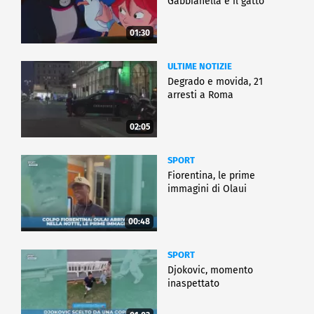
Gabbianella e il gatto"
01:30
ULTIME NOTIZIE
Degrado e movida, 21
arresti a Roma
02:05
SPORT
Fiorentina, le prime
immagini di Olaui
00:48
SPORT
Djokovic, momento
inaspettato