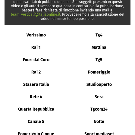
quindi valutati di pubblico dominio. Se i soggetti presenti in questi
video o gli autori avessero qualcosa in contrario alla pubblicazione,
basterà fare richiesta di rimozione inviando una mail a:
team_verticali@italiaonline.it
. Provvederemo alla cancellazione del
video nel minor tempo possibile.
Verissimo
Tg4
Rai 1
Mattina
Fuori dal Coro
Tg5
Rai 2
Pomeriggio
Stasera Italia
Studioaperto
Rete 4
Sera
Quarta Repubblica
Tgcom24
Canale 5
Notte
Pomeriggio Cinque
Sport mediaset