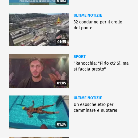
01:03
ULTIME NOTIZIE
32 condanne per il crollo
del ponte
01:55
SPORT
"Ranocchia: "Pirlo ct? Sì, ma
si faccia presto"
01:05
ULTIME NOTIZIE
Un esoscheletro per
camminare e nuotare!
01:34