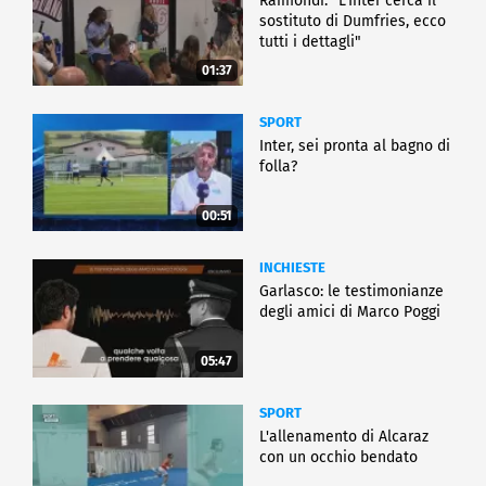
Raimondi: "L'Inter cerca il
sostituto di Dumfries, ecco
tutti i dettagli"
01:37
SPORT
Inter, sei pronta al bagno di
folla?
00:51
INCHIESTE
Garlasco: le testimonianze
degli amici di Marco Poggi
05:47
SPORT
L'allenamento di Alcaraz
con un occhio bendato