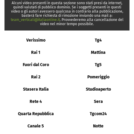
Alcuni video presenti in questa sezione sono stati presi da internet,
quindi valutati di pubblico dominio. Se i soggetti presenti in questi
video o gli autori avessero qualcosa in contrario alla pubblicazione,
basterà fare richiesta di rimozione inviando una mail a:
team_verticali@italiaonline.it
. Provvederemo alla cancellazione del
video nel minor tempo possibile.
Verissimo
Tg4
Rai 1
Mattina
Fuori dal Coro
Tg5
Rai 2
Pomeriggio
Stasera Italia
Studioaperto
Rete 4
Sera
Quarta Repubblica
Tgcom24
Canale 5
Notte