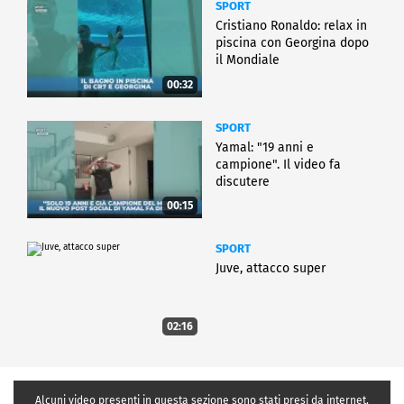
SPORT
Cristiano Ronaldo: relax in
piscina con Georgina dopo
il Mondiale
00:32
SPORT
Yamal: "19 anni e
campione". Il video fa
discutere
00:15
SPORT
Juve, attacco super
02:16
Alcuni video presenti in questa sezione sono stati presi da internet,