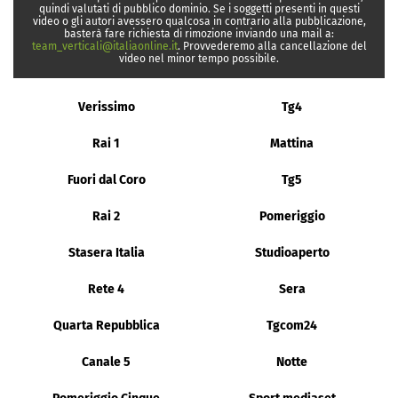
quindi valutati di pubblico dominio. Se i soggetti presenti in questi
video o gli autori avessero qualcosa in contrario alla pubblicazione,
basterà fare richiesta di rimozione inviando una mail a:
team_verticali@italiaonline.it
. Provvederemo alla cancellazione del
video nel minor tempo possibile.
Verissimo
Tg4
Rai 1
Mattina
Fuori dal Coro
Tg5
Rai 2
Pomeriggio
Stasera Italia
Studioaperto
Rete 4
Sera
Quarta Repubblica
Tgcom24
Canale 5
Notte