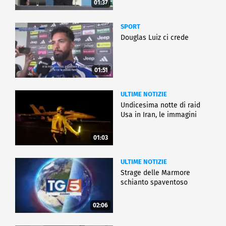
01:37
SPORT
Douglas Luiz ci crede
01:51
ULTIME NOTIZIE
Undicesima notte di raid
Usa in Iran, le immagini
01:03
ULTIME NOTIZIE
Strage delle Marmore
schianto spaventoso
02:06