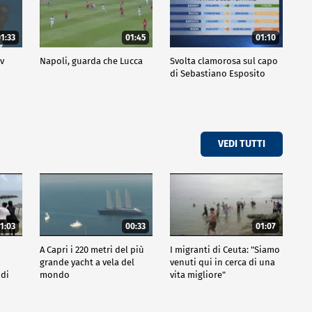
1:33
01:45
01:10
ov
Napoli, guarda che Lucca
Svolta clamorosa sul capo
di Sebastiano Esposito
VEDI TUTTI
1:03
00:33
01:07
A Capri i 220 metri del più
I migranti di Ceuta: "Siamo
grande yacht a vela del
venuti qui in cerca di una
 di
mondo
vita migliore"