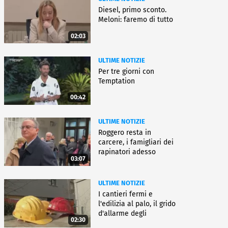
Diesel, primo sconto.
Meloni: faremo di tutto
02:03
ULTIME NOTIZIE
Per tre giorni con
Temptation
00:42
ULTIME NOTIZIE
Roggero resta in
carcere, i famigliari dei
rapinatori adesso
03:07
battono cassa
ULTIME NOTIZIE
I cantieri fermi e
l'edilizia al palo, il grido
d'allarme degli
02:30
architetti