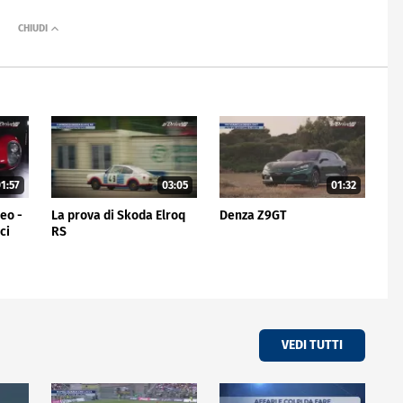
1:57
03:05
01:32
meo -
La prova di Skoda Elroq
Denza Z9GT
ci
RS
VEDI TUTTI