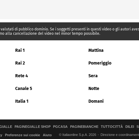
 valutati di pubblico dominio. Se i soggetti presenti in questi video o gli autori av
mo alla cancellazione del video nel minor tempo possibile.
Rai 1
Mattina
Rai 2
Pomeriggio
Rete 4
Sera
Canale 5
Notte
Italia 1
Domani
GIALLE
PAGINEGIALLE SHOP
PGCASA
PAGINEBIANCHE
TUTTOCITTÀ
DILEI
S
© Italiaonline S.p.A. 2026
Direzione e coordinamento 
cy
Preferenze sui cookie
Aiuto