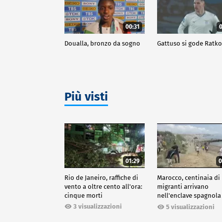
00:31
0
Doualla, bronzo da sogno
Gattuso si gode Ratk
Più visti
01:29
0
Rio de Janeiro, raffiche di
Marocco, centinaia di
vento a oltre cento all'ora:
migranti arrivano
cinque morti
nell'enclave spagnola
Ceuta
3 visualizzazioni
5 visualizzazioni