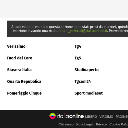
Alcuni video presenti in questa sezione sono stati presi da internet, quindi
rimozione inviando una mail a:
team_verticali@italiaonline.it
. Provvedere
Verissimo
Tg4
Fuori dal Coro
Tg5
Stasera Italia
Studioaperto
Quarta Repubblica
Tgcom24
Pomeriggio Cinque
Sport mediaset
LIBERO
VIRGILIO
PAGINE
Chi siamo
Note Legali
Privacy
Cookie Poli