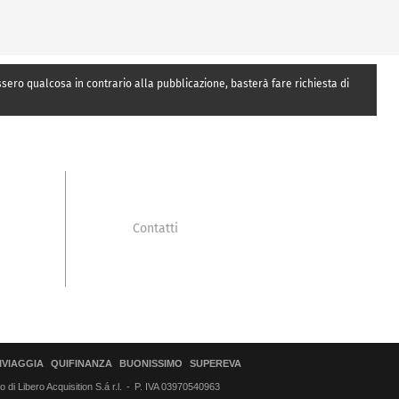
essero qualcosa in contrario alla pubblicazione, basterà fare richiesta di
Contatti
IVIAGGIA
QUIFINANZA
BUONISSIMO
SUPEREVA
di Libero Acquisition S.á r.l.
P. IVA 03970540963