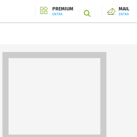
PREMIUM
MAIL
SEARCH
ENTRA
ENTRA
ENTRA