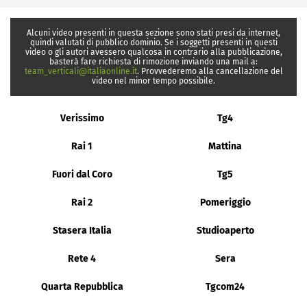
Alcuni video presenti in questa sezione sono stati presi da internet,
quindi valutati di pubblico dominio. Se i soggetti presenti in questi
video o gli autori avessero qualcosa in contrario alla pubblicazione,
basterà fare richiesta di rimozione inviando una mail a:
team_verticali@italiaonline.it
. Provvederemo alla cancellazione del
video nel minor tempo possibile.
Verissimo
Tg4
Rai 1
Mattina
Fuori dal Coro
Tg5
Rai 2
Pomeriggio
Stasera Italia
Studioaperto
Rete 4
Sera
Quarta Repubblica
Tgcom24