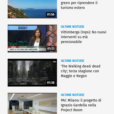
green per riprendere il
turismo estero
01:56
ULTIME NOTIZIE
Vittimberga (Inps): No nuovi
interventi su età
pensionabile
01:13
ULTIME NOTIZIE
'The Walking dead: dead
city', terza stagione con
Maggie e Negan
01:38
ULTIME NOTIZIE
PAC Milano: il progetto di
Ignazio Gardella nella
Project Room