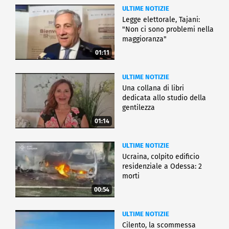
ULTIME NOTIZIE
Legge elettorale, Tajani:
"Non ci sono problemi nella
maggioranza"
01:11
ULTIME NOTIZIE
Una collana di libri
dedicata allo studio della
gentilezza
01:14
ULTIME NOTIZIE
Ucraina, colpito edificio
residenziale a Odessa: 2
morti
00:54
ULTIME NOTIZIE
Cilento, la scommessa