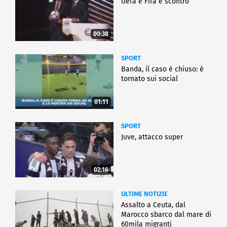
Uefa e Fifa è scontro
00:38
SPORT
Banda, il caso è chiuso: è
tornato sui social
01:11
SPORT
Juve, attacco super
02:16
ULTIME NOTIZIE
Assalto a Ceuta, dal
Marocco sbarco dal mare di
60mila migranti