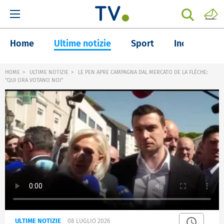
Home
Ultime notizie
Sport
Inchieste
HOME
ULTIME NOTIZIE
LE PEN APRE CAMPAGNA DAL MERCATO DE LA FLÈCHE:
"QUI ORA VOTANO NOI"
ULTIME NOTIZIE
08 LUGLIO 2026