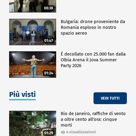
00:39
Bulgaria: drone proveniente da
Romania esploso in nostro
spazio aereo
01:47
É decollato con 25.000 fan dalla
Olbia Arena il Jova Summer
Party 2026
01:24
Più visti
VEDI TUTTI
Rio de Janeiro, raffiche di vento
a oltre cento all'ora: cinque
morti
4 visualizzazioni
01:29