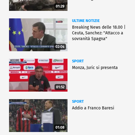
01:29
ULTIME NOTIZIE
Breaking News delle 18.00 |
Ceuta, Sanchez: "Attacco a
sovranità Spagna"
02:04
SPORT
Monza, Juric si presenta
01:52
SPORT
Addio a Franco Baresi
01:08