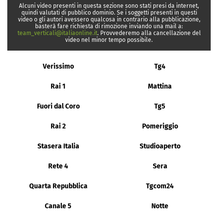
Alcuni video presenti in questa sezione sono stati presi da internet,
quindi valutati di pubblico dominio. Se i soggetti presenti in questi
video o gli autori avessero qualcosa in contrario alla pubblicazione,
basterà fare richiesta di rimozione inviando una mail a:
team_verticali@italiaonline.it
. Provvederemo alla cancellazione del
video nel minor tempo possibile.
Verissimo
Tg4
Rai 1
Mattina
Fuori dal Coro
Tg5
Rai 2
Pomeriggio
Stasera Italia
Studioaperto
Rete 4
Sera
Quarta Repubblica
Tgcom24
Canale 5
Notte