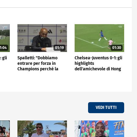
1:04
01:19
01:30
 gli
Spalletti: "Dobbiamo
Chelsea-Juventus 0-1: gli
entrare per forza in
highlights
Champions perché la
dell'amichevole di Hong
Juve non può stare fuori"
Kong
VEDI TUTTI