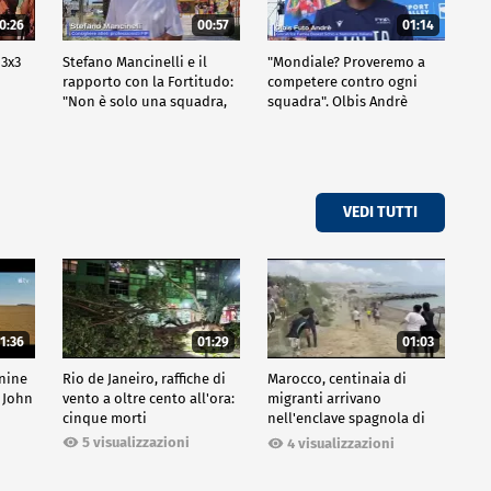
0:26
00:57
01:14
 3x3
Stefano Mancinelli e il
"Mondiale? Proveremo a
rapporto con la Fortitudo:
competere contro ogni
"Non è solo una squadra,
squadra". Olbis Andrè
ma una fede"
racconta il percorso di
avvicinamento ai prossimi
mondiali in Germania.
VEDI TUTTI
1:36
01:29
01:03
inine
Rio de Janeiro, raffiche di
Marocco, centinaia di
 John
vento a oltre cento all'ora:
migranti arrivano
cinque morti
nell'enclave spagnola di
Ceuta
5 visualizzazioni
4 visualizzazioni