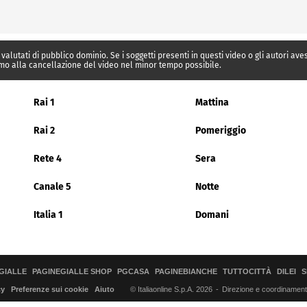
 valutati di pubblico dominio. Se i soggetti presenti in questi video o gli autori av
mo alla cancellazione del video nel minor tempo possibile.
Rai 1
Mattina
Rai 2
Pomeriggio
Rete 4
Sera
Canale 5
Notte
Italia 1
Domani
GIALLE
PAGINEGIALLE SHOP
PGCASA
PAGINEBIANCHE
TUTTOCITTÀ
DILEI
S
© Italiaonline S.p.A. 2026
Direzione e coordinamento 
cy
Preferenze sui cookie
Aiuto