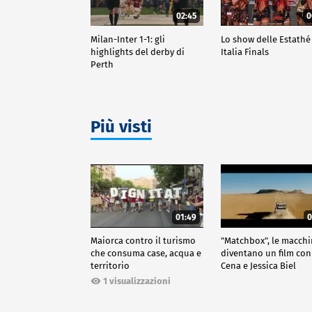
02:45
0
Milan-Inter 1-1: gli
Lo show delle Estathé
highlights del derby di
Italia Finals
Perth
Più visti
01:49
0
Maiorca contro il turismo
"Matchbox", le macch
che consuma case, acqua e
diventano un film con
territorio
Cena e Jessica Biel
1 visualizzazioni