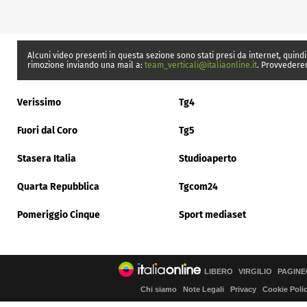
Alcuni video presenti in questa sezione sono stati presi da internet, quindi
rimozione inviando una mail a:
team_verticali@italiaonline.it
. Provvedere
Verissimo
Tg4
Fuori dal Coro
Tg5
Stasera Italia
Studioaperto
Quarta Repubblica
Tgcom24
Pomeriggio Cinque
Sport mediaset
LIBERO
VIRGILIO
PAGINE
Chi siamo
Note Legali
Privacy
Cookie Poli