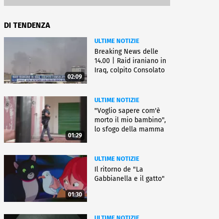
DI TENDENZA
ULTIME NOTIZIE
Breaking News delle
14.00 | Raid iraniano in
Iraq, colpito Consolato
02:09
Usa
ULTIME NOTIZIE
"Voglio sapere com'è
morto il mio bambino",
lo sfogo della mamma
01:29
ULTIME NOTIZIE
Il ritorno de "La
Gabbianella e il gatto"
01:30
ULTIME NOTIZIE