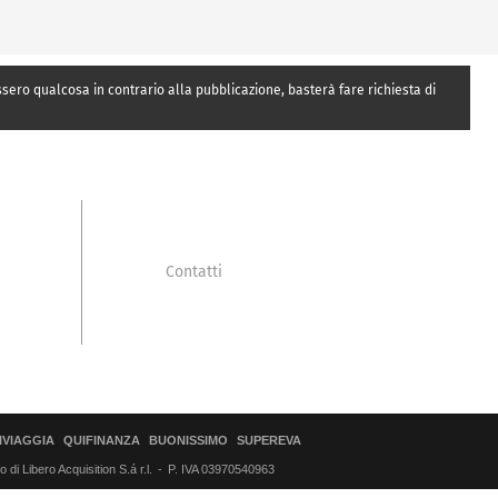
essero qualcosa in contrario alla pubblicazione, basterà fare richiesta di
Contatti
IVIAGGIA
QUIFINANZA
BUONISSIMO
SUPEREVA
di Libero Acquisition S.á r.l.
P. IVA 03970540963