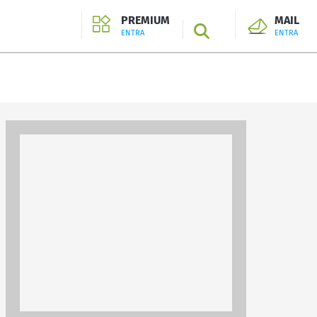
PREMIUM
MAIL
SEARCH
ENTRA
ENTRA
ENTRA