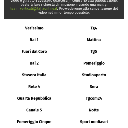
video o gli autori avessero qualcosa in contrario alla pubblicazione,
basterà fare richiesta di rimozione inviando una mail a:
team_verticali@italiaonline.it
. Provvederemo alla cancellazione del
video nel minor tempo possibile.
Verissimo
Tg4
Rai 1
Mattina
Fuori dal Coro
Tg5
Rai 2
Pomeriggio
Stasera Italia
Studioaperto
Rete 4
Sera
Quarta Repubblica
Tgcom24
Canale 5
Notte
Pomeriggio Cinque
Sport mediaset