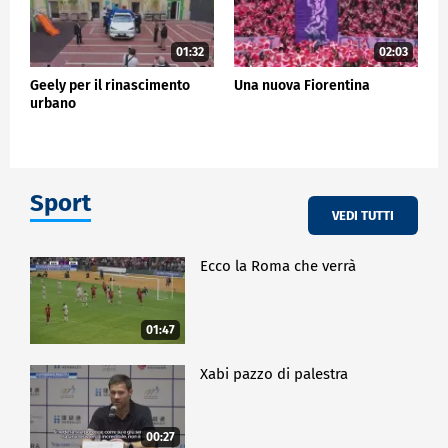
01:32
02:03
Geely per il rinascimento
Una nuova Fiorentina
urbano
Sport
VEDI TUTTI
Ecco la Roma che verrà
01:47
Xabi pazzo di palestra
00:27