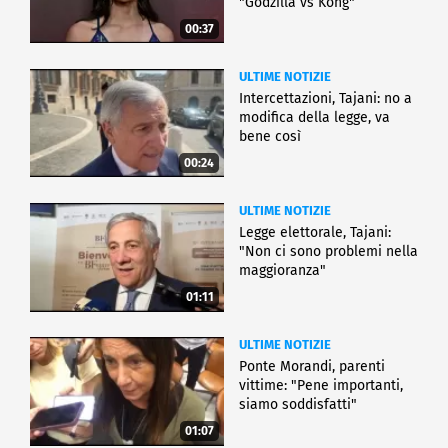
"Godzilla vs Kong"
00:37
ULTIME NOTIZIE
Intercettazioni, Tajani: no a
modifica della legge, va
bene così
00:24
ULTIME NOTIZIE
Legge elettorale, Tajani:
"Non ci sono problemi nella
maggioranza"
01:11
ULTIME NOTIZIE
Ponte Morandi, parenti
vittime: "Pene importanti,
siamo soddisfatti"
01:07