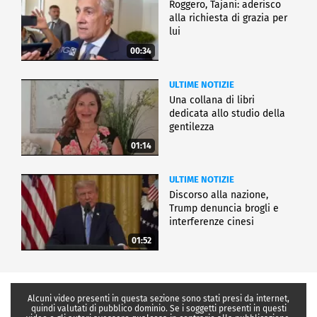
Roggero, Tajani: aderisco
alla richiesta di grazia per
lui
00:34
ULTIME NOTIZIE
Una collana di libri
dedicata allo studio della
gentilezza
01:14
ULTIME NOTIZIE
Discorso alla nazione,
Trump denuncia brogli e
interferenze cinesi
01:52
Alcuni video presenti in questa sezione sono stati presi da internet,
quindi valutati di pubblico dominio. Se i soggetti presenti in questi