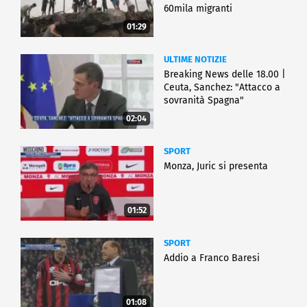
60mila migranti
01:29
ULTIME NOTIZIE
Breaking News delle 18.00 |
Ceuta, Sanchez: "Attacco a
sovranità Spagna"
02:04
SPORT
Monza, Juric si presenta
01:52
SPORT
Addio a Franco Baresi
01:08