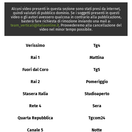
Alcuni video presenti in questa sezione sono stati presi da internet,
quindi valutati di pubblico dominio. Se i soggetti presenti in questi
video o gli autori avessero qualcosa in contrario alla pubblicazione,
basterà fare richiesta di rimozione inviando una mail a:
team_verticali@italiaonline.it
. Provvederemo alla cancellazione del
video nel minor tempo possibile.
Verissimo
Tg4
Rai 1
Mattina
Fuori dal Coro
Tg5
Rai 2
Pomeriggio
Stasera Italia
Studioaperto
Rete 4
Sera
Quarta Repubblica
Tgcom24
Canale 5
Notte