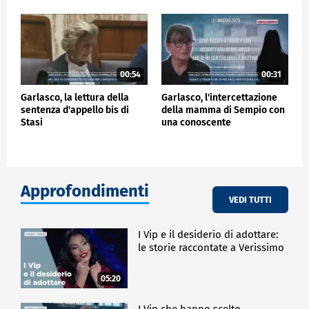
00:54
00:31
Garlasco, la lettura della
Garlasco, l'intercettazione
sentenza d'appello bis di
della mamma di Sempio con
Stasi
una conoscente
Approfondimenti
VEDI TUTTI
I Vip e il desiderio di adottare:
le storie raccontate a Verissimo
05:20
I Vip che hanno scelto