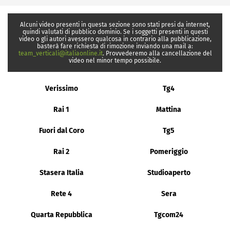
Alcuni video presenti in questa sezione sono stati presi da internet,
quindi valutati di pubblico dominio. Se i soggetti presenti in questi
video o gli autori avessero qualcosa in contrario alla pubblicazione,
basterà fare richiesta di rimozione inviando una mail a:
team_verticali@italiaonline.it
. Provvederemo alla cancellazione del
video nel minor tempo possibile.
Verissimo
Tg4
Rai 1
Mattina
Fuori dal Coro
Tg5
Rai 2
Pomeriggio
Stasera Italia
Studioaperto
Rete 4
Sera
Quarta Repubblica
Tgcom24