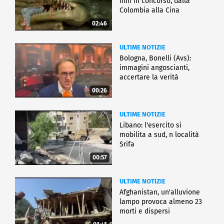
film in concorso, dalla
Colombia alla Cina
02:46
ULTIME NOTIZIE
Bologna, Bonelli (Avs):
immagini angoscianti,
accertare la verità
00:26
ULTIME NOTIZIE
Libano: l'esercito si
mobilita a sud, n località
Srifa
00:57
ULTIME NOTIZIE
Afghanistan, un'alluvione
lampo provoca almeno 23
morti e dispersi