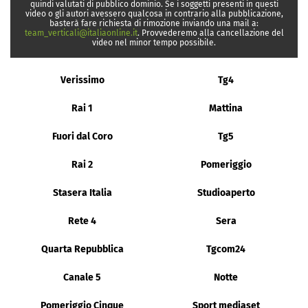
quindi valutati di pubblico dominio. Se i soggetti presenti in questi
video o gli autori avessero qualcosa in contrario alla pubblicazione,
basterà fare richiesta di rimozione inviando una mail a:
team_verticali@italiaonline.it
. Provvederemo alla cancellazione del
video nel minor tempo possibile.
Verissimo
Tg4
Rai 1
Mattina
Fuori dal Coro
Tg5
Rai 2
Pomeriggio
Stasera Italia
Studioaperto
Rete 4
Sera
Quarta Repubblica
Tgcom24
Canale 5
Notte
Pomeriggio Cinque
Sport mediaset