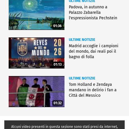
ULTIME NOTIZIE
Padova, in autunno a
Palazzo Zabarella
l'espressionista Pechstein
01:36
ULTIME NOTIZIE
Madrid accoglie i campioni
del mondo, dai reali poi il
bagno di folla
01:13
ULTIME NOTIZIE
Tom Holland e Zendaya
mandano in delirio i fan a
Città del Messico
01:32
Alcuni video presenti in questa sezione sono stati presi da internet,