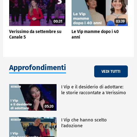
00:31
03:39
Verissimo da settembre su
Le Vip mamme dopo i 40
Canale 5
anni
Approfondimenti
VEDI TUTTI
I Vip e il desiderio di adottare:
le storie raccontate a Verissimo
05:20
I Vip che hanno scelto
l'adozione