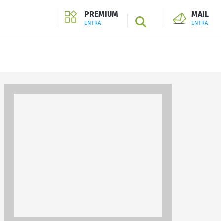
PREMIUM
MAIL
SEARCH
ENTRA
ENTRA
ENTRA