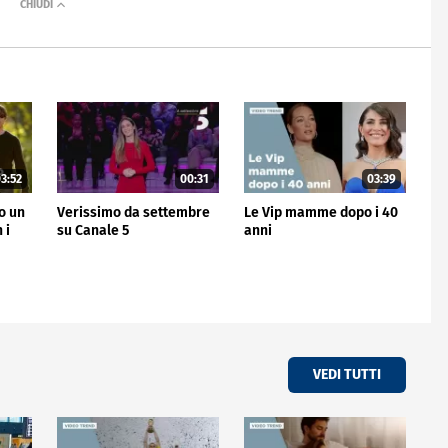
3:52
00:31
03:39
no un
Verissimo da settembre
Le Vip mamme dopo i 40
 i
su Canale 5
anni
VEDI TUTTI