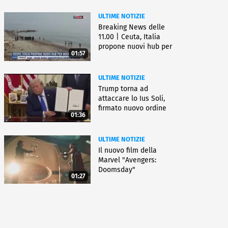
ULTIME NOTIZIE
Breaking News delle
11.00 | Ceuta, Italia
propone nuovi hub per
01:57
migranti
ULTIME NOTIZIE
Trump torna ad
attaccare lo Ius Soli,
firmato nuovo ordine
01:36
esecutivo
ULTIME NOTIZIE
Il nuovo film della
Marvel "Avengers:
Doomsday"
01:27