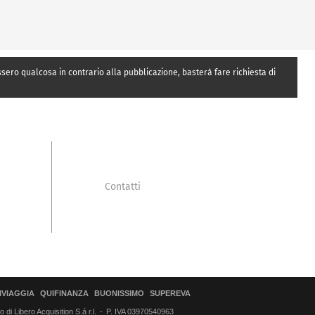
essero qualcosa in contrario alla pubblicazione, basterà fare richiesta di
Contatti
IVIAGGIA
QUIFINANZA
BUONISSIMO
SUPEREVA
di Libero Acquisition S.á r.l.
P. IVA 03970540963