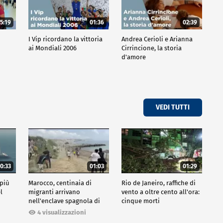
5:19
01:36
02:39
o
I Vip ricordano la vittoria
Andrea Cerioli e Arianna
ai Mondiali 2006
Cirrincione, la storia
d'amore
VEDI TUTTI
0:33
01:03
01:29
 più
Marocco, centinaia di
Rio de Janeiro, raffiche di
l
migranti arrivano
vento a oltre cento all'ora:
nell'enclave spagnola di
cinque morti
Ceuta
4 visualizzazioni