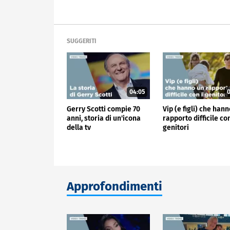
SUGGERITI
04:05
0
Gerry Scotti compie 70
Vip (e figli) che han
anni, storia di un'icona
rapporto difficile con
della tv
genitori
Approfondimenti