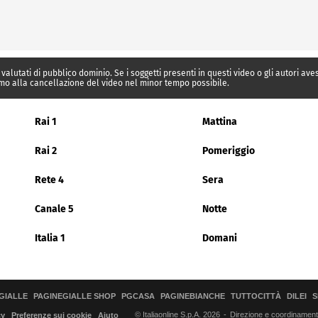
 valutati di pubblico dominio. Se i soggetti presenti in questi video o gli autori av
mo alla cancellazione del video nel minor tempo possibile.
Rai 1
Mattina
Rai 2
Pomeriggio
Rete 4
Sera
Canale 5
Notte
Italia 1
Domani
GIALLE
PAGINEGIALLE SHOP
PGCASA
PAGINEBIANCHE
TUTTOCITTÀ
DILEI
S
© Italiaonline S.p.A. 2026
Direzione e coordinamento 
cy
Preferenze sui cookie
Aiuto