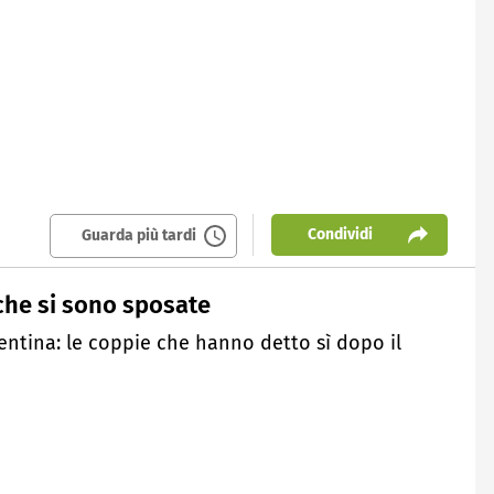
Condividi
Guarda più tardi
che si sono sposate
entina: le coppie che hanno detto sì dopo il