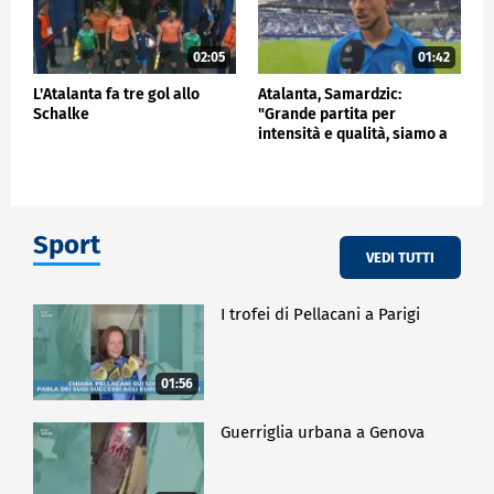
02:05
01:42
L'Atalanta fa tre gol allo
Atalanta, Samardzic:
Schalke
"Grande partita per
intensità e qualità, siamo a
buon punto"
Sport
VEDI TUTTI
I trofei di Pellacani a Parigi
01:56
Guerriglia urbana a Genova