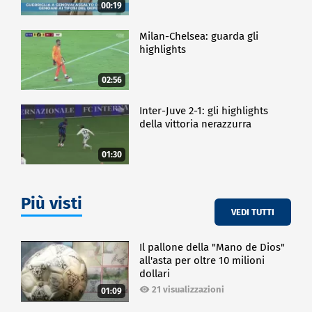
00:19
Milan-Chelsea: guarda gli
highlights
02:56
Inter-Juve 2-1: gli highlights
della vittoria nerazzurra
01:30
Più visti
VEDI TUTTI
Il pallone della "Mano de Dios"
all'asta per oltre 10 milioni
dollari
21 visualizzazioni
01:09