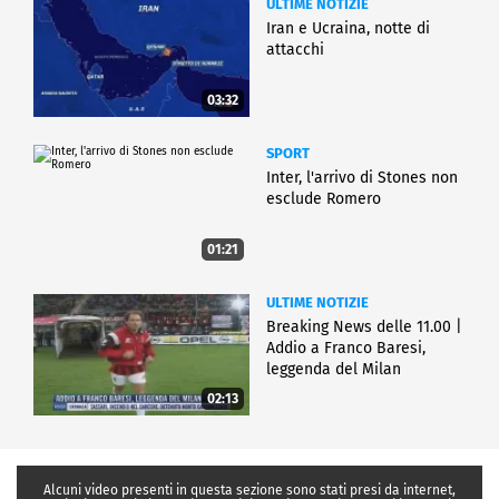
ULTIME NOTIZIE
Iran e Ucraina, notte di
attacchi
03:32
SPORT
Inter, l'arrivo di Stones non
esclude Romero
01:21
ULTIME NOTIZIE
Breaking News delle 11.00 |
Addio a Franco Baresi,
leggenda del Milan
02:13
Alcuni video presenti in questa sezione sono stati presi da internet,