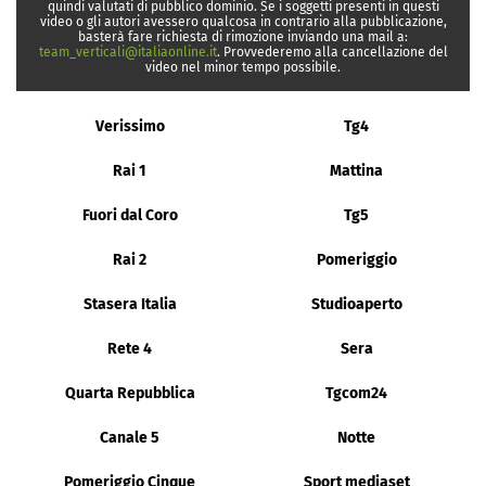
quindi valutati di pubblico dominio. Se i soggetti presenti in questi
video o gli autori avessero qualcosa in contrario alla pubblicazione,
basterà fare richiesta di rimozione inviando una mail a:
team_verticali@italiaonline.it
. Provvederemo alla cancellazione del
video nel minor tempo possibile.
Verissimo
Tg4
Rai 1
Mattina
Fuori dal Coro
Tg5
Rai 2
Pomeriggio
Stasera Italia
Studioaperto
Rete 4
Sera
Quarta Repubblica
Tgcom24
Canale 5
Notte
Pomeriggio Cinque
Sport mediaset