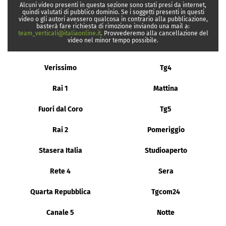
Alcuni video presenti in questa sezione sono stati presi da internet,
quindi valutati di pubblico dominio. Se i soggetti presenti in questi
video o gli autori avessero qualcosa in contrario alla pubblicazione,
basterà fare richiesta di rimozione inviando una mail a:
team_verticali@italiaonline.it
. Provvederemo alla cancellazione del
video nel minor tempo possibile.
Verissimo
Tg4
Rai 1
Mattina
Fuori dal Coro
Tg5
Rai 2
Pomeriggio
Stasera Italia
Studioaperto
Rete 4
Sera
Quarta Repubblica
Tgcom24
Canale 5
Notte