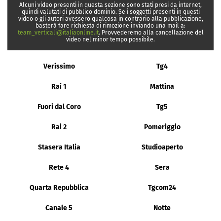
Alcuni video presenti in questa sezione sono stati presi da internet,
quindi valutati di pubblico dominio. Se i soggetti presenti in questi
video o gli autori avessero qualcosa in contrario alla pubblicazione,
basterà fare richiesta di rimozione inviando una mail a:
team_verticali@italiaonline.it
. Provvederemo alla cancellazione del
video nel minor tempo possibile.
Verissimo
Tg4
Rai 1
Mattina
Fuori dal Coro
Tg5
Rai 2
Pomeriggio
Stasera Italia
Studioaperto
Rete 4
Sera
Quarta Repubblica
Tgcom24
Canale 5
Notte