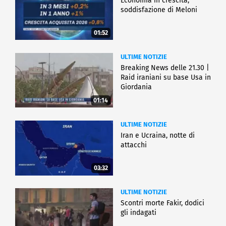
Economia in crescita,
soddisfazione di Meloni
01:52
ULTIME NOTIZIE
Breaking News delle 21.30 |
Raid iraniani su base Usa in
Giordania
01:14
ULTIME NOTIZIE
Iran e Ucraina, notte di
attacchi
03:32
ULTIME NOTIZIE
Scontri morte Fakir, dodici
gli indagati