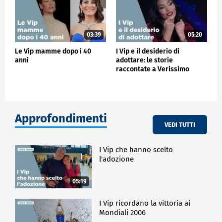
03:39
05:20
Le Vip mamme dopo i 40
I Vip e il desiderio di
anni
adottare: le storie
raccontate a Verissimo
Approfondimenti
VEDI TUTTI
I Vip che hanno scelto
l'adozione
05:19
I Vip ricordano la vittoria ai
Mondiali 2006