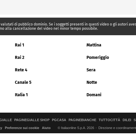
 valutati di pubblico dominio. Se i soggetti presenti in questi video o gli autori av
mo alla cancellazione del video nel minor tempo possibile.
Rai 1
Mattina
Rai 2
Pomeriggio
Rete 4
Sera
Canale 5
Notte
Italia 1
Domani
GIALLE
PAGINEGIALLE SHOP
PGCASA
PAGINEBIANCHE
TUTTOCITTÀ
DILEI
S
© Italiaonline S.p.A. 2026
Direzione e coordinamento 
cy
Preferenze sui cookie
Aiuto