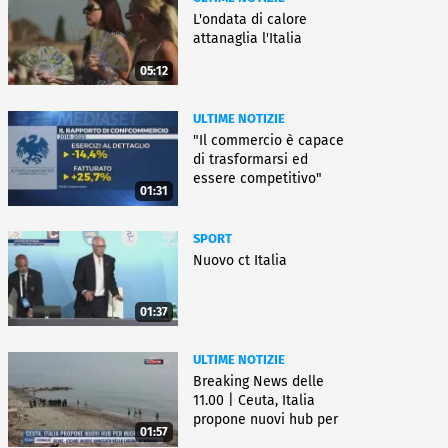
L'ondata di calore
attanaglia l'Italia
05:12
ULTIME NOTIZIE
"Il commercio è capace
di trasformarsi ed
essere competitivo"
01:31
SPORT
Nuovo ct Italia
01:37
ULTIME NOTIZIE
Breaking News delle
11.00 | Ceuta, Italia
propone nuovi hub per
01:57
migranti