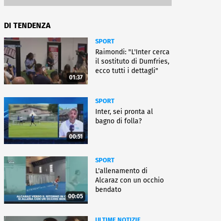
DI TENDENZA
SPORT
Raimondi: "L'Inter cerca
il sostituto di Dumfries,
ecco tutti i dettagli"
01:37
SPORT
Inter, sei pronta al
bagno di folla?
00:51
SPORT
L'allenamento di
Alcaraz con un occhio
bendato
00:05
ULTIME NOTIZIE