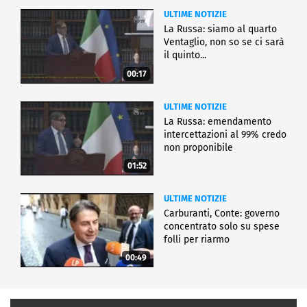
ULTIME NOTIZIE
La Russa: siamo al quarto
Ventaglio, non so se ci sarà
il quinto...
00:17
ULTIME NOTIZIE
La Russa: emendamento
intercettazioni al 99% credo
non proponibile
01:52
ULTIME NOTIZIE
Carburanti, Conte: governo
concentrato solo su spese
folli per riarmo
00:49