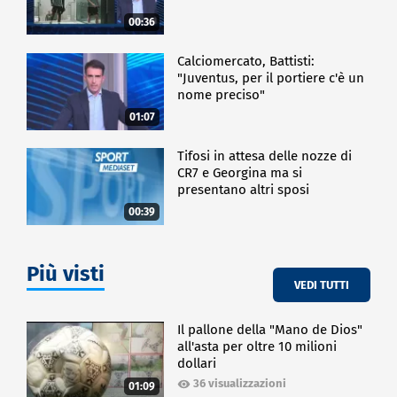
00:36
Calciomercato, Battisti:
"Juventus, per il portiere c'è un
nome preciso"
01:07
Tifosi in attesa delle nozze di
CR7 e Georgina ma si
presentano altri sposi
00:39
Più visti
VEDI TUTTI
Il pallone della "Mano de Dios"
all'asta per oltre 10 milioni
dollari
36 visualizzazioni
01:09