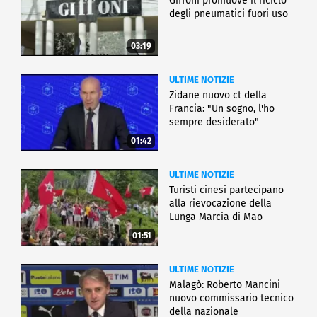
Giffoni promuove il riciclo
degli pneumatici fuori uso
03:19
ULTIME NOTIZIE
Zidane nuovo ct della
Francia: "Un sogno, l'ho
sempre desiderato"
01:42
ULTIME NOTIZIE
Turisti cinesi partecipano
alla rievocazione della
Lunga Marcia di Mao
01:51
ULTIME NOTIZIE
Malagò: Roberto Mancini
nuovo commissario tecnico
della nazionale