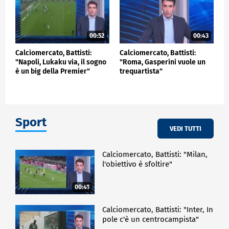
00:52
00:43
Calciomercato, Battisti:
Calciomercato, Battisti:
"Napoli, Lukaku via, il sogno
"Roma, Gasperini vuole un
è un big della Premier"
trequartista"
Sport
VEDI TUTTI
Calciomercato, Battisti: "Milan,
l'obiettivo è sfoltire"
00:41
Calciomercato, Battisti: "Inter, In
pole c'è un centrocampista"