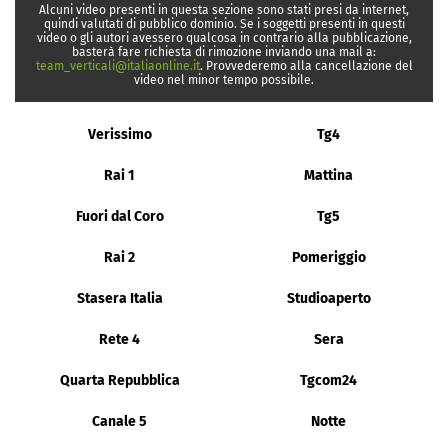
Alcuni video presenti in questa sezione sono stati presi da internet,
quindi valutati di pubblico dominio. Se i soggetti presenti in questi
video o gli autori avessero qualcosa in contrario alla pubblicazione,
basterà fare richiesta di rimozione inviando una mail a:
team_verticali@italiaonline.it
. Provvederemo alla cancellazione del
video nel minor tempo possibile.
Verissimo
Tg4
Rai 1
Mattina
Fuori dal Coro
Tg5
Rai 2
Pomeriggio
Stasera Italia
Studioaperto
Rete 4
Sera
Quarta Repubblica
Tgcom24
Canale 5
Notte