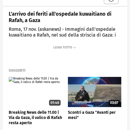
L'arrivo dei feriti all'ospedale kuwaitiano di
Rafah, a Gaza
Roma, 17 nov. (askanews) - Immagini dall'ospedale
kuwaitiano a Rafah, nel sud della striscia di Gaza: i
medici e paramedici accolgono i feriti dei
bombardamenti israeliani, fra loro anche bambini.
Il conflitto fra Israele e Hamas, scatenato
dall'aggressione di Hamas in territorio israeliano il 7
ottobre, è arrivato al 42esimo giorno. La situazione
SUGGERITI
dei civili nella Striscia è sempre più drammatica, i
morti palestinesi sono oltre 11.000 secondo
l'amministrazione di Hamas, i morti israeliani sono
oltre 1.200.
01:40
03:07
CRONACA
Breaking News delle 11.00 |
Scontri a Gaza "Avanti per
Via da Gaza, il valico di Rafah
mesi"
resta aperto