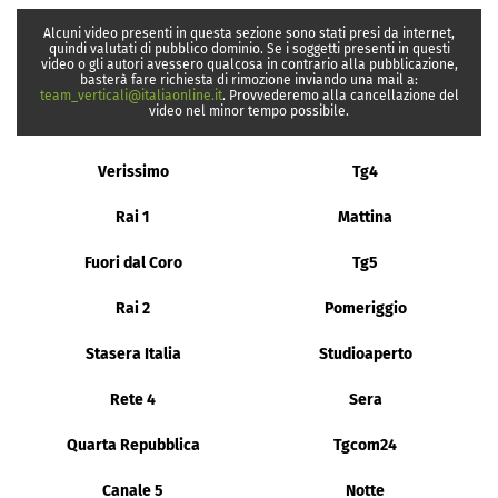
Alcuni video presenti in questa sezione sono stati presi da internet,
quindi valutati di pubblico dominio. Se i soggetti presenti in questi
video o gli autori avessero qualcosa in contrario alla pubblicazione,
basterà fare richiesta di rimozione inviando una mail a:
team_verticali@italiaonline.it
. Provvederemo alla cancellazione del
video nel minor tempo possibile.
Verissimo
Tg4
Rai 1
Mattina
Fuori dal Coro
Tg5
Rai 2
Pomeriggio
Stasera Italia
Studioaperto
Rete 4
Sera
Quarta Repubblica
Tgcom24
Canale 5
Notte