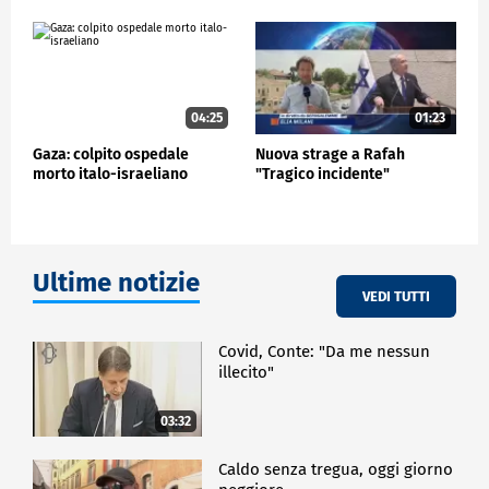
04:25
01:23
Gaza: colpito ospedale
Nuova strage a Rafah
morto italo-israeliano
"Tragico incidente"
Ultime notizie
VEDI TUTTI
Covid, Conte: "Da me nessun
illecito"
03:32
Caldo senza tregua, oggi giorno