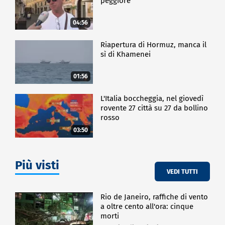
peggiore
04:56
Riapertura di Hormuz, manca il
sì di Khamenei
01:56
L'Italia boccheggia, nel giovedì
rovente 27 città su 27 da bollino
rosso
03:50
Più visti
VEDI TUTTI
Rio de Janeiro, raffiche di vento
a oltre cento all'ora: cinque
morti