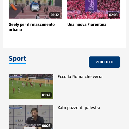
01:32
02:03
Geely per il rinascimento
Una nuova Fiorentina
urbano
Sport
VEDI TUTTI
Ecco la Roma che verrà
01:47
Xabi pazzo di palestra
00:27