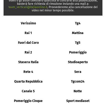
video o gli autori avessero qualcosa in contrario alla pubblicazione,
basterà fare richiesta di rimozione inviando una mail a:
team_verticali@italiaonline.it
. Provvederemo alla cancellazione del
video nel minor tempo possibile.
Verissimo
Tg4
Rai 1
Mattina
Fuori dal Coro
Tg5
Rai 2
Pomeriggio
Stasera Italia
Studioaperto
Rete 4
Sera
Quarta Repubblica
Tgcom24
Canale 5
Notte
Pomeriggio Cinque
Sport mediaset