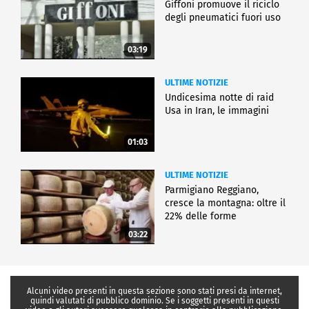
Giffoni promuove il riciclo
degli pneumatici fuori uso
03:19
ULTIME NOTIZIE
Undicesima notte di raid
Usa in Iran, le immagini
01:03
ULTIME NOTIZIE
Parmigiano Reggiano,
cresce la montagna: oltre il
22% delle forme
03:22
Alcuni video presenti in questa sezione sono stati presi da internet,
quindi valutati di pubblico dominio. Se i soggetti presenti in questi