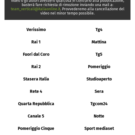
video o gli autori avessero qualcosa in contrario alla pubblicazione,
basterà fare richiesta di rimozione inviando una mail a:
team_verticali@italiaonline.it
. Provvederemo alla cancellazione del
video nel minor tempo possibile.
Verissimo
Tg4
Rai 1
Mattina
Fuori dal Coro
Tg5
Rai 2
Pomeriggio
Stasera Italia
Studioaperto
Rete 4
Sera
Quarta Repubblica
Tgcom24
Canale 5
Notte
Pomeriggio Cinque
Sport mediaset