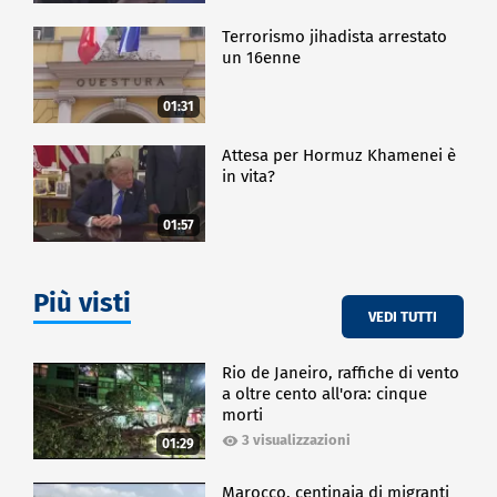
Terrorismo jihadista arrestato
un 16enne
01:31
Attesa per Hormuz Khamenei è
in vita?
01:57
Più visti
VEDI TUTTI
Rio de Janeiro, raffiche di vento
a oltre cento all'ora: cinque
morti
3 visualizzazioni
01:29
Marocco, centinaia di migranti