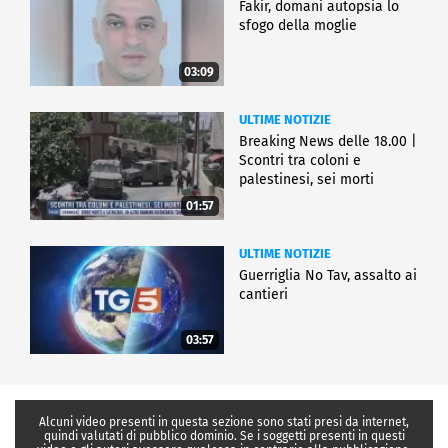
Fakir, domani autopsia lo
sfogo della moglie
03:09
ULTIME NOTIZIE
Breaking News delle 18.00 |
Scontri tra coloni e
palestinesi, sei morti
01:57
ULTIME NOTIZIE
Guerriglia No Tav, assalto ai
cantieri
03:57
Alcuni video presenti in questa sezione sono stati presi da internet,
quindi valutati di pubblico dominio. Se i soggetti presenti in questi