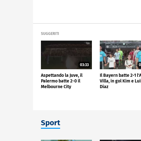
SUGGERITI
03:33
0
Aspettando la Juve, il
Il Bayern batte 2-1 l
Palermo batte 2-0 il
Villa, in gol Kim e Lu
Melbourne City
Diaz
Sport