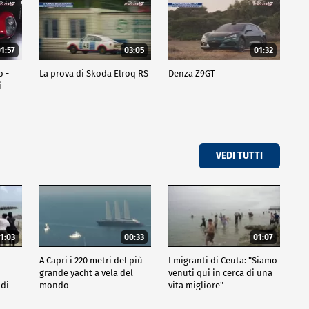
1:57
03:05
01:32
o -
La prova di Skoda Elroq RS
Denza Z9GT
i
VEDI TUTTI
1:03
00:33
01:07
A Capri i 220 metri del più
I migranti di Ceuta: "Siamo
grande yacht a vela del
venuti qui in cerca di una
 di
mondo
vita migliore"