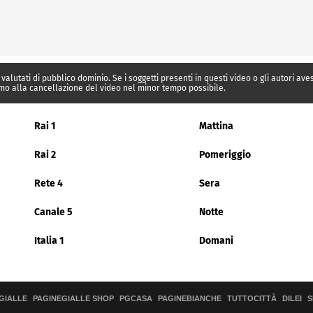
 valutati di pubblico dominio. Se i soggetti presenti in questi video o gli autori av
mo alla cancellazione del video nel minor tempo possibile.
Rai 1
Mattina
Rai 2
Pomeriggio
Rete 4
Sera
Canale 5
Notte
Italia 1
Domani
GIALLE
PAGINEGIALLE SHOP
PGCASA
PAGINEBIANCHE
TUTTOCITTÀ
DILEI
S