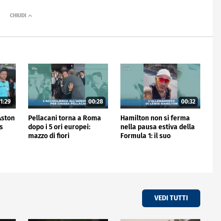
1:29
00:28
00:32
'Aston
Pellacani torna a Roma
Hamilton non si ferma
is
dopo i 5 ori europei:
nella pausa estiva della
mazzo di fiori
Formula 1: il suo
all'aeroporto
allenamento
VEDI TUTTI