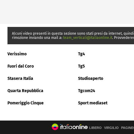
Alcuni video presenti in questa sezione sono stati presi da internet, quindi
rimozione inviando una mail a:
team_verticali@italiaonline.it
. Provvedere
Verissimo
Tg4
Fuori dal Coro
Tg5
Stasera Italia
Studioaperto
Quarta Repubblica
Tgcom24
Pomeriggio Cinque
Sport mediaset
LIBERO
VIRGILIO
PAGINE