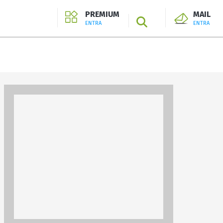
PREMIUM
MAIL
SEARCH
ENTRA
ENTRA
ENTRA