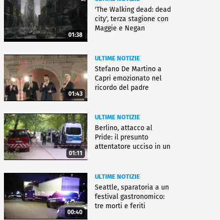
'The Walking dead: dead
city', terza stagione con
Maggie e Negan
01:38
ULTIME NOTIZIE
Stefano De Martino a
Capri emozionato nel
ricordo del padre
01:43
ULTIME NOTIZIE
Berlino, attacco al
Pride: il presunto
attentatore ucciso in un
01:11
blitz
ULTIME NOTIZIE
Seattle, sparatoria a un
festival gastronomico:
tre morti e feriti
00:40