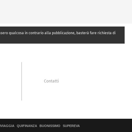
essero qualcosa in contrario alla pubblicazione, basterà fare richiesta di
Contatti
IVIAGGIA
QUIFINANZA
BUONISSIMO
SUPEREVA