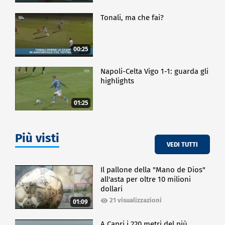
Tonali, ma che fai?
00:25
Napoli-Celta Vigo 1-1: guarda gli
highlights
01:25
Più visti
VEDI TUTTI
Il pallone della "Mano de Dios"
all'asta per oltre 10 milioni
dollari
21 visualizzazioni
01:09
A Capri i 220 metri del più