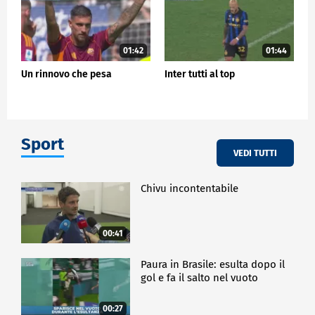
01:42
01:44
Un rinnovo che pesa
Inter tutti al top
Sport
VEDI TUTTI
Chivu incontentabile
00:41
Paura in Brasile: esulta dopo il
gol e fa il salto nel vuoto
00:27