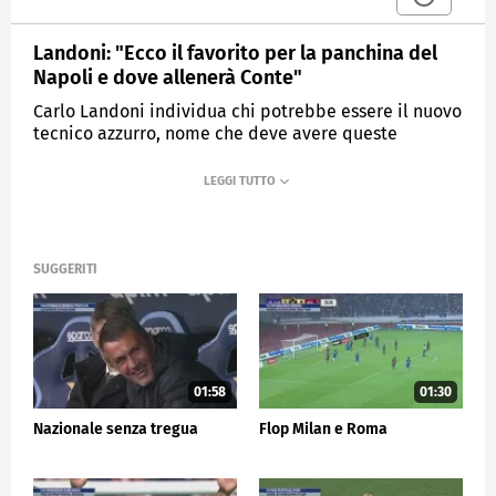
Landoni: "Ecco il favorito per la panchina del
Napoli e dove allenerà Conte"
Carlo Landoni individua chi potrebbe essere il nuovo
tecnico azzurro, nome che deve avere queste
caratteristiche: allenatore italiano, con idea di
gioco, allineato con la filosofia del club e con
ingaggio sostenibile. Mentre Conte valuta tra
Nazionale, anno sabbatico e Juventus
SUGGERITI
MEDIASET
SPORTMEDIASET
01:58
01:30
Nazionale senza tregua
Flop Milan e Roma