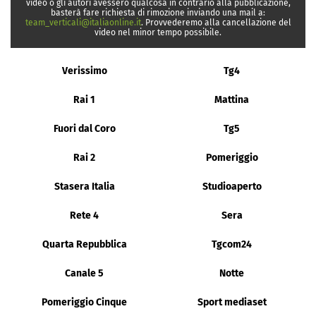
video o gli autori avessero qualcosa in contrario alla pubblicazione,
basterà fare richiesta di rimozione inviando una mail a:
team_verticali@italiaonline.it
. Provvederemo alla cancellazione del
video nel minor tempo possibile.
Verissimo
Tg4
Rai 1
Mattina
Fuori dal Coro
Tg5
Rai 2
Pomeriggio
Stasera Italia
Studioaperto
Rete 4
Sera
Quarta Repubblica
Tgcom24
Canale 5
Notte
Pomeriggio Cinque
Sport mediaset