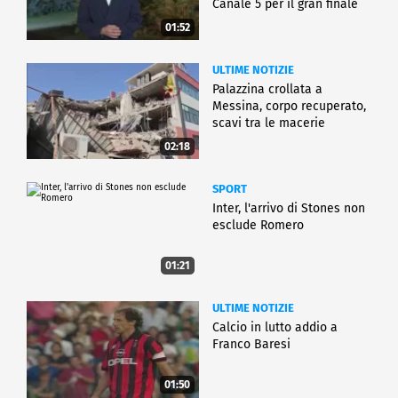
Canale 5 per il gran finale
01:52
ULTIME NOTIZIE
Palazzina crollata a
Messina, corpo recuperato,
scavi tra le macerie
02:18
SPORT
Inter, l'arrivo di Stones non
esclude Romero
01:21
ULTIME NOTIZIE
Calcio in lutto addio a
Franco Baresi
01:50