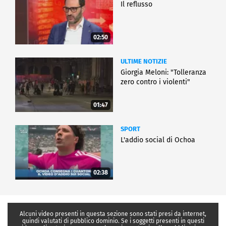
Il reflusso
02:50
ULTIME NOTIZIE
Giorgia Meloni: "Tolleranza
zero contro i violenti"
01:47
SPORT
L'addio social di Ochoa
02:38
Alcuni video presenti in questa sezione sono stati presi da internet,
quindi valutati di pubblico dominio. Se i soggetti presenti in questi