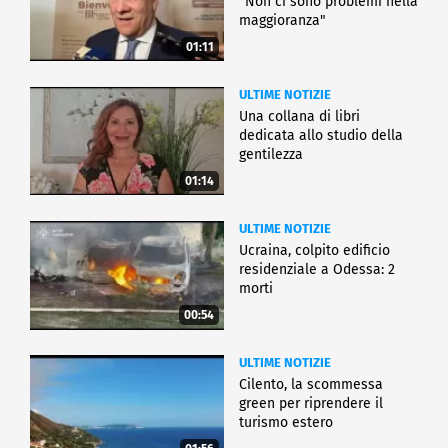
"Non ci sono problemi nella
maggioranza"
01:11
ULTIME NOTIZIE
Una collana di libri
dedicata allo studio della
gentilezza
01:14
ULTIME NOTIZIE
Ucraina, colpito edificio
residenziale a Odessa: 2
morti
00:54
ULTIME NOTIZIE
Cilento, la scommessa
green per riprendere il
turismo estero