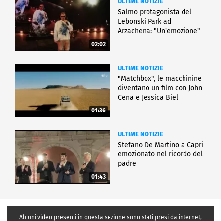
ULTIME NOTIZIE
Salmo protagonista del
Lebonski Park ad
Arzachena: "Un'emozione"
02:02
ULTIME NOTIZIE
"Matchbox", le macchinine
diventano un film con John
Cena e Jessica Biel
01:36
ULTIME NOTIZIE
Stefano De Martino a Capri
emozionato nel ricordo del
padre
01:43
Alcuni video presenti in questa sezione sono stati presi da internet,