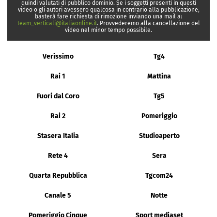
quindi valutati di pubblico dominio. Se i soggetti presenti in questi
video o gli autori avessero qualcosa in contrario alla pubblicazione,
basterà fare richiesta di rimozione inviando una mail a:
team_verticali@italiaonline.it
. Provvederemo alla cancellazione del
video nel minor tempo possibile.
Verissimo
Tg4
Rai 1
Mattina
Fuori dal Coro
Tg5
Rai 2
Pomeriggio
Stasera Italia
Studioaperto
Rete 4
Sera
Quarta Repubblica
Tgcom24
Canale 5
Notte
Pomeriggio Cinque
Sport mediaset