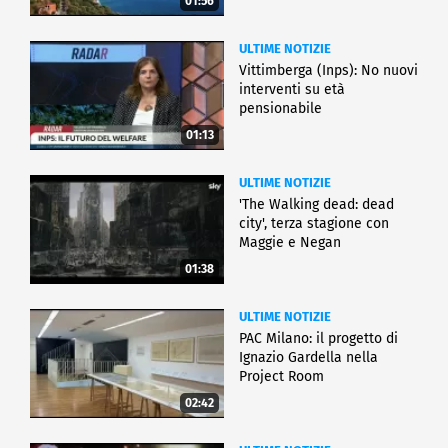
01:56
ULTIME NOTIZIE
Vittimberga (Inps): No nuovi
interventi su età
pensionabile
01:13
ULTIME NOTIZIE
'The Walking dead: dead
city', terza stagione con
Maggie e Negan
01:38
ULTIME NOTIZIE
PAC Milano: il progetto di
Ignazio Gardella nella
Project Room
02:42