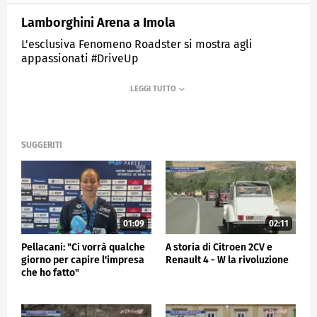
Lamborghini Arena a Imola
L'esclusiva Fenomeno Roadster si mostra agli
appassionati #DriveUp
MEDIASET
SPORTMEDIASET
SUGGERITI
01:09
02:11
Pellacani: "Ci vorrà qualche
A storia di Citroen 2CV e
giorno per capire l'impresa
Renault 4 - W la rivoluzione
che ho fatto"