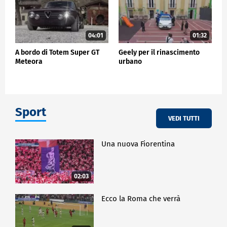
04:01
01:32
A bordo di Totem Super GT
Geely per il rinascimento
Meteora
urbano
Sport
VEDI TUTTI
Una nuova Fiorentina
02:03
Ecco la Roma che verrà