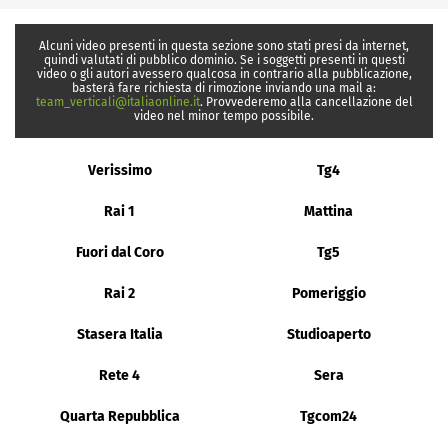
Alcuni video presenti in questa sezione sono stati presi da internet,
quindi valutati di pubblico dominio. Se i soggetti presenti in questi
video o gli autori avessero qualcosa in contrario alla pubblicazione,
basterà fare richiesta di rimozione inviando una mail a:
team_verticali@italiaonline.it
. Provvederemo alla cancellazione del
video nel minor tempo possibile.
Verissimo
Tg4
Rai 1
Mattina
Fuori dal Coro
Tg5
Rai 2
Pomeriggio
Stasera Italia
Studioaperto
Rete 4
Sera
Quarta Repubblica
Tgcom24