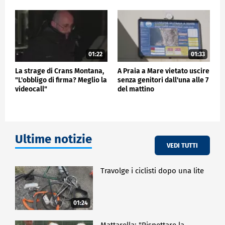
01:22
01:33
La strage di Crans Montana,
A Praia a Mare vietato uscire
"L'obbligo di firma? Meglio la
senza genitori dall'una alle 7
videocall"
del mattino
Ultime notizie
VEDI TUTTI
Travolge i ciclisti dopo una lite
01:24
Mattarella: "Rispettare la