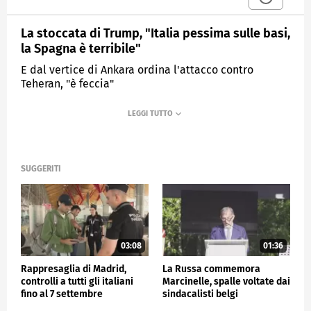
La stoccata di Trump, "Italia pessima sulle basi,
la Spagna è terribile"
E dal vertice di Ankara ordina l'attacco contro
Teheran, "è feccia"
MEDIASET
TG4
SUGGERITI
03:08
01:36
Rappresaglia di Madrid,
La Russa commemora
controlli a tutti gli italiani
Marcinelle, spalle voltate dai
fino al 7 settembre
sindacalisti belgi