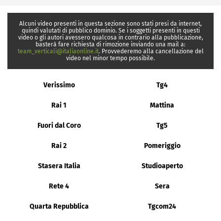
Alcuni video presenti in questa sezione sono stati presi da internet,
quindi valutati di pubblico dominio. Se i soggetti presenti in questi
video o gli autori avessero qualcosa in contrario alla pubblicazione,
basterà fare richiesta di rimozione inviando una mail a:
team_verticali@italiaonline.it
. Provvederemo alla cancellazione del
video nel minor tempo possibile.
Verissimo
Tg4
Rai 1
Mattina
Fuori dal Coro
Tg5
Rai 2
Pomeriggio
Stasera Italia
Studioaperto
Rete 4
Sera
Quarta Repubblica
Tgcom24