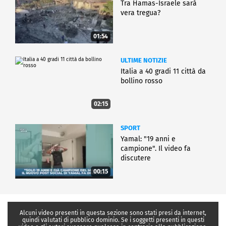
Tra Hamas-Israele sarà
vera tregua?
01:54
ULTIME NOTIZIE
Italia a 40 gradi 11 città da
bollino rosso
02:15
SPORT
Yamal: "19 anni e
campione". Il video fa
discutere
00:15
Alcuni video presenti in questa sezione sono stati presi da internet,
quindi valutati di pubblico dominio. Se i soggetti presenti in questi