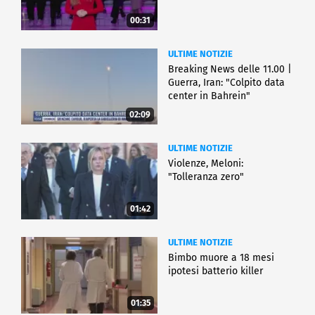
00:31
ULTIME NOTIZIE
Breaking News delle 11.00 |
Guerra, Iran: "Colpito data
center in Bahrein"
02:09
ULTIME NOTIZIE
Violenze, Meloni:
"Tolleranza zero"
01:42
ULTIME NOTIZIE
Bimbo muore a 18 mesi
ipotesi batterio killer
01:35