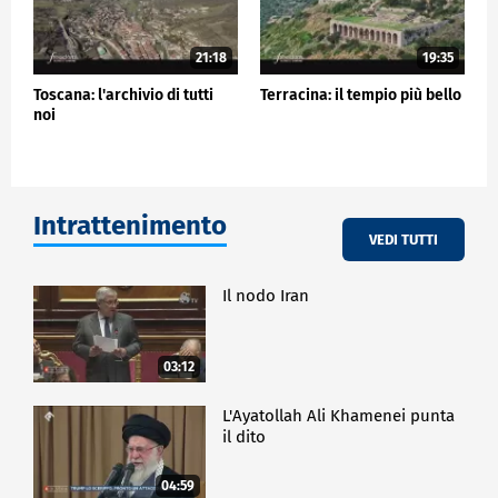
21:18
19:35
Toscana: l'archivio di tutti
Terracina: il tempio più bello
noi
Intrattenimento
VEDI TUTTI
Il nodo Iran
03:12
L'Ayatollah Ali Khamenei punta
il dito
04:59