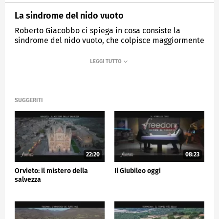
La sindrome del nido vuoto
Roberto Giacobbo ci spiega in cosa consiste la
sindrome del nido vuoto, che colpisce maggiormente
i genitori di adolescenti e ragazzi che lasciano casa
per studiare o semplicemente per andare a vivere
da soli.
MEDIASET
FREEDOM - OLTRE IL CONFINE
SUGGERITI
22:20
08:23
Orvieto: il mistero della
Il Giubileo oggi
salvezza