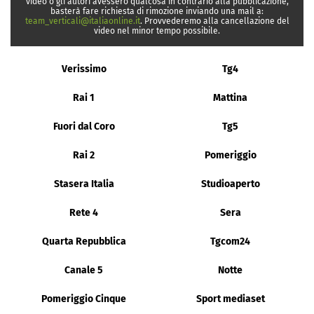
video o gli autori avessero qualcosa in contrario alla pubblicazione,
basterà fare richiesta di rimozione inviando una mail a:
team_verticali@italiaonline.it
. Provvederemo alla cancellazione del
video nel minor tempo possibile.
Verissimo
Tg4
Rai 1
Mattina
Fuori dal Coro
Tg5
Rai 2
Pomeriggio
Stasera Italia
Studioaperto
Rete 4
Sera
Quarta Repubblica
Tgcom24
Canale 5
Notte
Pomeriggio Cinque
Sport mediaset