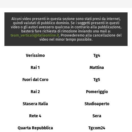
Alcuni video presenti in questa sezione sono stati presi da internet,
quindi valutati di pubblico dominio. Se i soggetti presenti in questi
video o gli autori avessero qualcosa in contrario alla pubblicazione,
basterà fare richiesta di rimozione inviando una mail a:
team_verticali@italiaonline.it
. Provvederemo alla cancellazione del
video nel minor tempo possibile.
Verissimo
Tg4
Rai 1
Mattina
Fuori dal Coro
Tg5
Rai 2
Pomeriggio
Stasera Italia
Studioaperto
Rete 4
Sera
Quarta Repubblica
Tgcom24