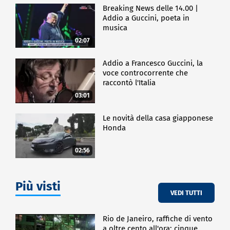
Breaking News delle 14.00 |
Addio a Guccini, poeta in
musica
02:07
Addio a Francesco Guccini, la
voce controcorrente che
raccontò l'Italia
03:01
Le novità della casa giapponese
Honda
02:56
Più visti
VEDI TUTTI
Rio de Janeiro, raffiche di vento
a oltre cento all'ora: cinque