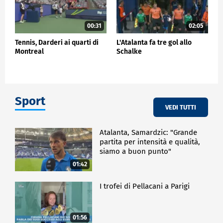
00:31
02:05
Tennis, Darderi ai quarti di
L'Atalanta fa tre gol allo
Montreal
Schalke
Sport
VEDI TUTTI
Atalanta, Samardzic: "Grande
partita per intensità e qualità,
siamo a buon punto"
01:42
I trofei di Pellacani a Parigi
01:56