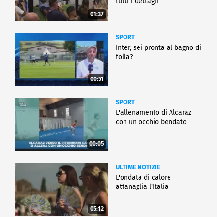
tutti i dettagli"
01:37
SPORT
Inter, sei pronta al bagno di
folla?
00:51
SPORT
L'allenamento di Alcaraz
con un occhio bendato
00:05
ULTIME NOTIZIE
L'ondata di calore
attanaglia l'Italia
05:12