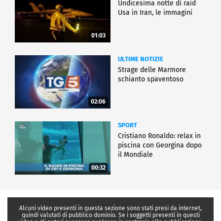
Undicesima notte di raid
Usa in Iran, le immagini
01:03
ULTIME NOTIZIE
Strage delle Marmore
schianto spaventoso
02:06
SPORT
Cristiano Ronaldo: relax in
piscina con Georgina dopo
il Mondiale
00:32
Alcuni video presenti in questa sezione sono stati presi da internet,
quindi valutati di pubblico dominio. Se i soggetti presenti in questi