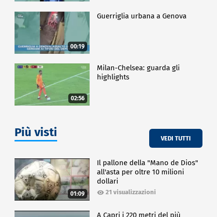
Guerriglia urbana a Genova
00:19
Milan-Chelsea: guarda gli
highlights
02:56
Più visti
VEDI TUTTI
Il pallone della "Mano de Dios"
all'asta per oltre 10 milioni
dollari
21 visualizzazioni
01:09
A Capri i 220 metri del più