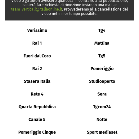
video o gli autori avessero qualcosa in contrario alla pubblicazione,
basterà fare richiesta di rimozione inviando una mail a:
team_verticali@italiaonline.it
. Provvederemo alla cancellazione del
video nel minor tempo possibile.
Verissimo
Tg4
Rai 1
Mattina
Fuori dal Coro
Tg5
Rai 2
Pomeriggio
Stasera Italia
Studioaperto
Rete 4
Sera
Quarta Repubblica
Tgcom24
Canale 5
Notte
Pomeriggio Cinque
Sport mediaset