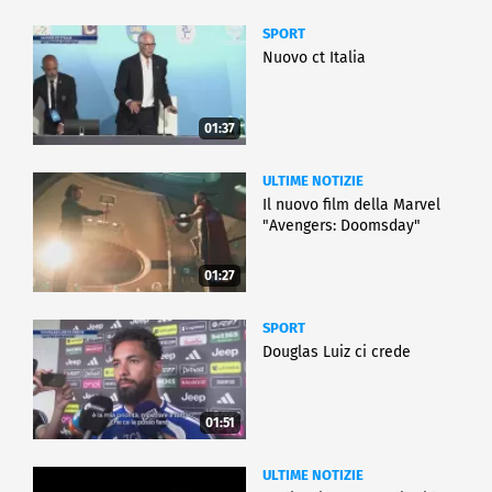
SPORT
Nuovo ct Italia
01:37
ULTIME NOTIZIE
Il nuovo film della Marvel
"Avengers: Doomsday"
01:27
SPORT
Douglas Luiz ci crede
01:51
ULTIME NOTIZIE