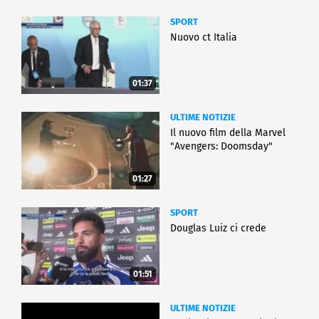
SPORT
Nuovo ct Italia
01:37
ULTIME NOTIZIE
Il nuovo film della Marvel
"Avengers: Doomsday"
01:27
SPORT
Douglas Luiz ci crede
01:51
ULTIME NOTIZIE