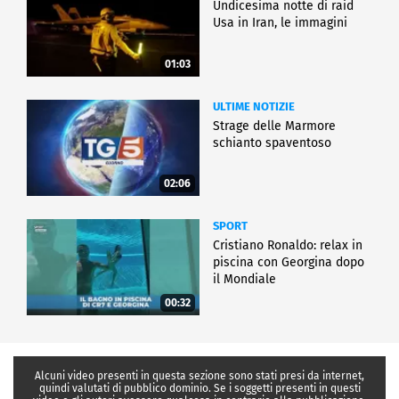
Undicesima notte di raid
Usa in Iran, le immagini
01:03
ULTIME NOTIZIE
Strage delle Marmore
schianto spaventoso
02:06
SPORT
Cristiano Ronaldo: relax in
piscina con Georgina dopo
il Mondiale
00:32
Alcuni video presenti in questa sezione sono stati presi da internet,
quindi valutati di pubblico dominio. Se i soggetti presenti in questi