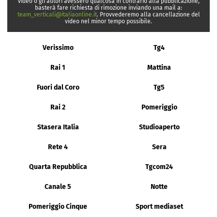
video o gli autori avessero qualcosa in contrario alla pubblicazione,
basterà fare richiesta di rimozione inviando una mail a:
team_verticali@italiaonline.it
. Provvederemo alla cancellazione del
video nel minor tempo possibile.
Verissimo
Tg4
Rai 1
Mattina
Fuori dal Coro
Tg5
Rai 2
Pomeriggio
Stasera Italia
Studioaperto
Rete 4
Sera
Quarta Repubblica
Tgcom24
Canale 5
Notte
Pomeriggio Cinque
Sport mediaset