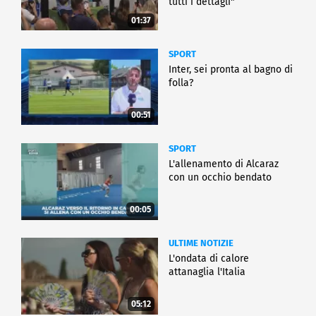
tutti i dettagli"
01:37
SPORT
Inter, sei pronta al bagno di
folla?
00:51
SPORT
L'allenamento di Alcaraz
con un occhio bendato
00:05
ULTIME NOTIZIE
L'ondata di calore
attanaglia l'Italia
05:12