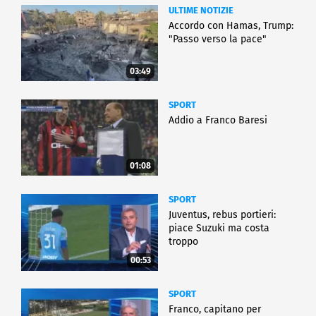
ULTIME NOTIZIE
Accordo con Hamas, Trump:
"Passo verso la pace"
03:49
SPORT
Addio a Franco Baresi
01:08
SPORT
Juventus, rebus portieri:
piace Suzuki ma costa
troppo
00:53
SPORT
Franco, capitano per