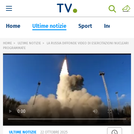
Home
Ultime notizie
Sport
Inchieste
HOME
ULTIME NOTIZIE
LA RUSSIA DIFFONDE VIDEO DI ESERCITAZIONI NUCLEARI
PROGRAMMATE
ULTIME NOTIZIE
22 OTTOBRE 2025