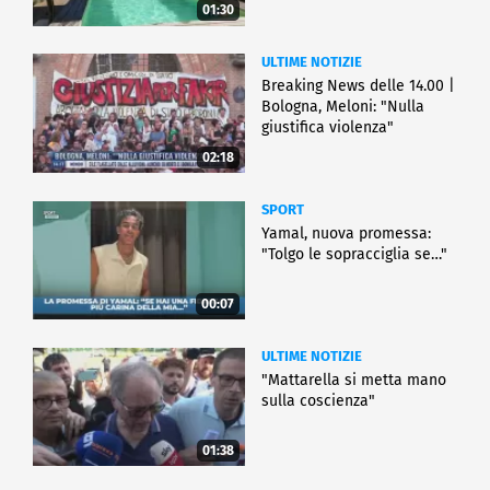
01:30
ULTIME NOTIZIE
Breaking News delle 14.00 |
Bologna, Meloni: "Nulla
giustifica violenza"
02:18
SPORT
Yamal, nuova promessa:
"Tolgo le sopracciglia se…"
00:07
ULTIME NOTIZIE
"Mattarella si metta mano
sulla coscienza"
01:38