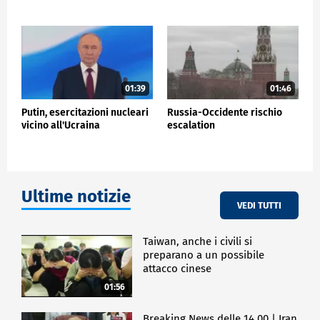
ESTERI
01:39
01:46
Putin, esercitazioni nucleari
Russia-Occidente rischio
vicino all'Ucraina
escalation
Ultime notizie
VEDI TUTTI
Taiwan, anche i civili si
preparano a un possibile
attacco cinese
01:56
Breaking News delle 14.00 | Iran