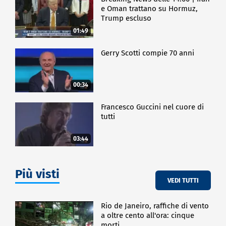
e Oman trattano su Hormuz,
Trump escluso
01:49
Gerry Scotti compie 70 anni
00:34
Francesco Guccini nel cuore di
tutti
03:44
Più visti
VEDI TUTTI
Rio de Janeiro, raffiche di vento
a oltre cento all'ora: cinque
morti