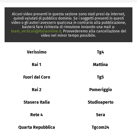
Alcuni video presenti in questa sezione sono stati presi da internet,
quindi valutati di pubblico dominio. Se i soggetti presenti in questi
video o gli autori avessero qualcosa in contrario alla pubblicazione,
basterà fare richiesta di rimozione inviando una mail a:
team_verticali@italiaonline.it
. Provvederemo alla cancellazione del
video nel minor tempo possibile.
Verissimo
Tg4
Rai 1
Mattina
Fuori dal Coro
Tg5
Rai 2
Pomeriggio
Stasera Italia
Studioaperto
Rete 4
Sera
Quarta Repubblica
Tgcom24