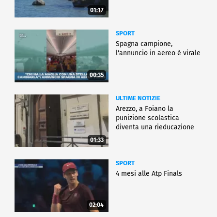
01:17
SPORT
Spagna campione,
l'annuncio in aereo è virale
00:35
ULTIME NOTIZIE
Arezzo, a Foiano la
punizione scolastica
diventa una rieducazione
01:33
SPORT
4 mesi alle Atp Finals
02:04