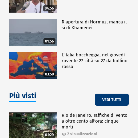
04:56
Riapertura di Hormuz, manca il
sì di Khamenei
01:56
L'Italia boccheggia, nel giovedì
rovente 27 città su 27 da bollino
rosso
03:50
Più visti
VEDI TUTTI
Rio de Janeiro, raffiche di vento
a oltre cento all'ora: cinque
morti
2 visualizzazioni
01:29