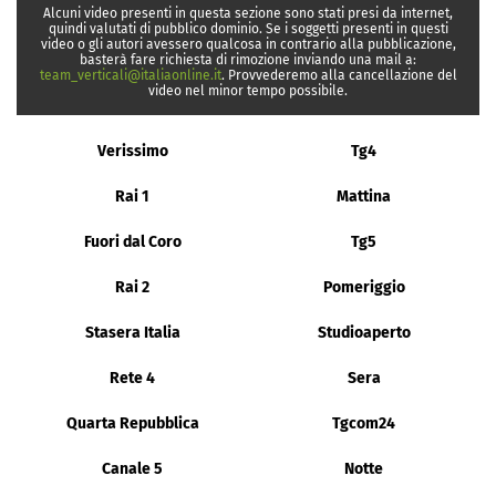
Alcuni video presenti in questa sezione sono stati presi da internet,
quindi valutati di pubblico dominio. Se i soggetti presenti in questi
video o gli autori avessero qualcosa in contrario alla pubblicazione,
basterà fare richiesta di rimozione inviando una mail a:
team_verticali@italiaonline.it
. Provvederemo alla cancellazione del
video nel minor tempo possibile.
Verissimo
Tg4
Rai 1
Mattina
Fuori dal Coro
Tg5
Rai 2
Pomeriggio
Stasera Italia
Studioaperto
Rete 4
Sera
Quarta Repubblica
Tgcom24
Canale 5
Notte