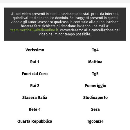
Alcuni video presenti in questa sezione sono stati presi da internet,
quindi valutati di pubblico dominio. Se i soggetti presenti in questi
video o gli autori avessero qualcosa in contrario alla pubblicazione,
basterà fare richiesta di rimozione inviando una mail a:
team_verticali@italiaonline.it
. Provvederemo alla cancellazione del
video nel minor tempo possibile.
Verissimo
Tg4
Rai 1
Mattina
Fuori dal Coro
Tg5
Rai 2
Pomeriggio
Stasera Italia
Studioaperto
Rete 4
Sera
Quarta Repubblica
Tgcom24