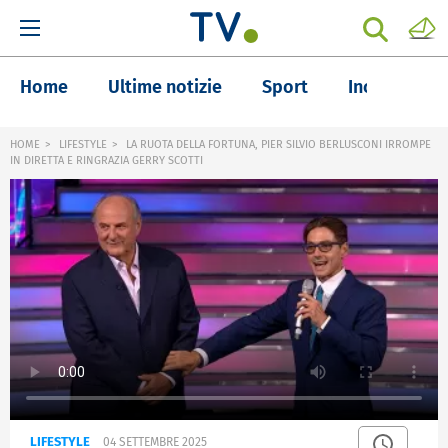
Home
Ultime notizie
Sport
Inchieste
HOME
LIFESTYLE
LA RUOTA DELLA FORTUNA, PIER SILVIO BERLUSCONI IRROMPE
IN DIRETTA E RINGRAZIA GERRY SCOTTI
LIFESTYLE
04 SETTEMBRE 2025