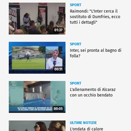
SPORT
Raimondi: "L'Inter cerca il
sostituto di Dumfries, ecco
tutti i dettagli"
01:37
SPORT
Inter, sei pronta al bagno di
folla?
00:51
SPORT
L'allenamento di Alcaraz
con un occhio bendato
00:05
ULTIME NOTIZIE
L'ondata di calore