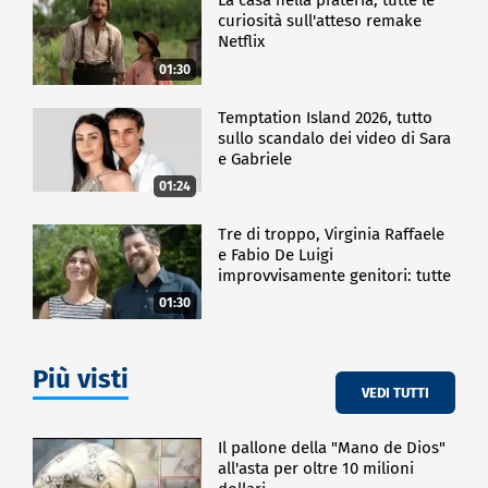
La casa nella prateria, tutte le
curiosità sull'atteso remake
Netflix
01:30
Temptation Island 2026, tutto
sullo scandalo dei video di Sara
e Gabriele
01:24
Tre di troppo, Virginia Raffaele
e Fabio De Luigi
improvvisamente genitori: tutte
le curiosità sulla commedia
01:30
Più visti
VEDI TUTTI
Il pallone della "Mano de Dios"
all'asta per oltre 10 milioni