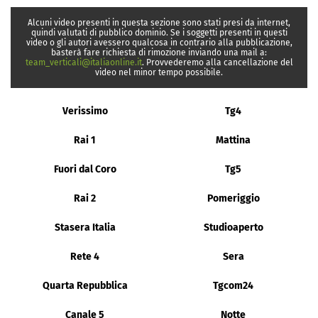
Alcuni video presenti in questa sezione sono stati presi da internet,
quindi valutati di pubblico dominio. Se i soggetti presenti in questi
video o gli autori avessero qualcosa in contrario alla pubblicazione,
basterà fare richiesta di rimozione inviando una mail a:
team_verticali@italiaonline.it
. Provvederemo alla cancellazione del
video nel minor tempo possibile.
Verissimo
Tg4
Rai 1
Mattina
Fuori dal Coro
Tg5
Rai 2
Pomeriggio
Stasera Italia
Studioaperto
Rete 4
Sera
Quarta Repubblica
Tgcom24
Canale 5
Notte