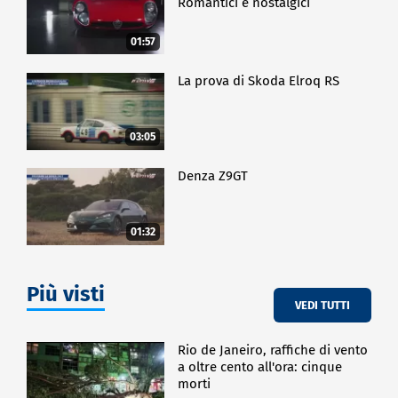
Romantici e nostalgici
01:57
La prova di Skoda Elroq RS
03:05
Denza Z9GT
01:32
Più visti
VEDI TUTTI
Rio de Janeiro, raffiche di vento
a oltre cento all'ora: cinque
morti