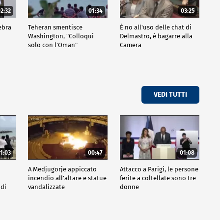
2:32
01:34
03:25
ebra
Teheran smentisce
È no all'uso delle chat di
Washington, "Colloqui
Delmastro, è bagarre alla
solo con l'Oman"
Camera
VEDI TUTTI
1:03
00:47
01:08
A Medjugorje appiccato
Attacco a Parigi, le persone
incendio all'altare e statue
ferite a coltellate sono tre
 di
vandalizzate
donne