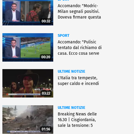
Accomando: "Modric-
Milan segnali positivi.
Doveva firmare questa
00:32
settimana, ma..."
SPORT
Accomando: "Pulisic
tentato dal richiamo di
casa. Ecco cosa serve
00:20
per partire"
ULTIME NOTIZIE
L'Italia tra tempeste,
super caldo e incendi
03:22
ULTIME NOTIZIE
Breaking News delle
16.30 | Cisgiordania,
sale la tensione: 5
01:56
vittime