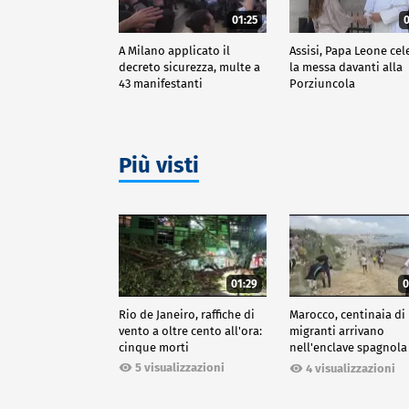
01:25
0
A Milano applicato il
Assisi, Papa Leone cel
decreto sicurezza, multe a
la messa davanti alla
43 manifestanti
Porziuncola
Più visti
01:29
0
Rio de Janeiro, raffiche di
Marocco, centinaia di
vento a oltre cento all'ora:
migranti arrivano
cinque morti
nell'enclave spagnola
Ceuta
5 visualizzazioni
4 visualizzazioni