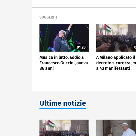
SUGGERITI
01:28
0
Musica in lutto, addio a
A Milano applicato il
Francesco Guccini, aveva
decreto sicurezza, m
86 anni
a 43 manifestanti
Ultime notizie