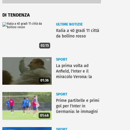
DI TENDENZA
ULTIME NOTIZIE
Italia a 40 gradi 11 città
da bollino rosso
02:15
SPORT
La prima volta ad
Anfield, l'Inter e il
miracolo Verona: la
01:36
carriera di Bagnoli
SPORT
Prime partitelle e primi
gol per l'Inter in
Germania: le immagini
01:46
SPORT