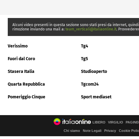
Alcuni video presenti in questa sezione sono stati presi da internet, quindi
rimozione inviando una mail a:
team_verticali@italiaonline.it
. Provvedere
Verissimo
Tg4
Fuori dal Coro
Tg5
Stasera Italia
Studioaperto
Quarta Repubblica
Tgcom24
Pomeriggio Cinque
Sport mediaset
LIBERO
VIRGILIO
PAGINE
Chi siamo
Note Legali
Privacy
Cookie Poli