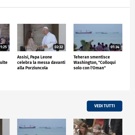
1:25
02:32
01:34
Assisi, Papa Leone
Teheran smentisce
ulte
celebra la messa davanti
Washington, "Colloqui
alla Porziuncola
solo con l'Oman"
VEDI TUTTI