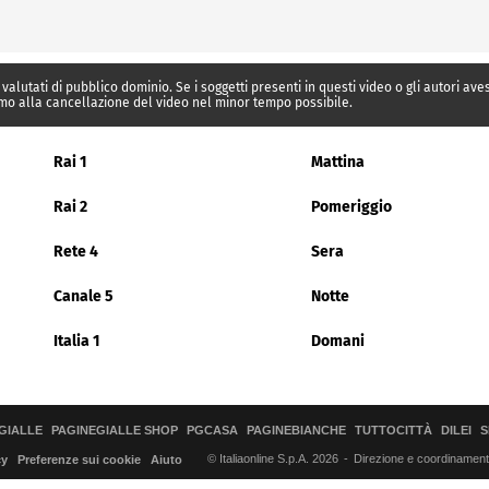
 valutati di pubblico dominio. Se i soggetti presenti in questi video o gli autori av
mo alla cancellazione del video nel minor tempo possibile.
Rai 1
Mattina
Rai 2
Pomeriggio
Rete 4
Sera
Canale 5
Notte
Italia 1
Domani
GIALLE
PAGINEGIALLE SHOP
PGCASA
PAGINEBIANCHE
TUTTOCITTÀ
DILEI
S
© Italiaonline S.p.A. 2026
Direzione e coordinamento 
cy
Preferenze sui cookie
Aiuto