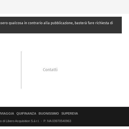
essero qualcosa in contrario alla pubblicazione, basterà fare richiesta di
Contatti
IVIAGGIA
QUIFINANZA
BUONISSIMO
SUPEREVA
di Libero Acquisition S.á r.l.
P. IVA 03970540963