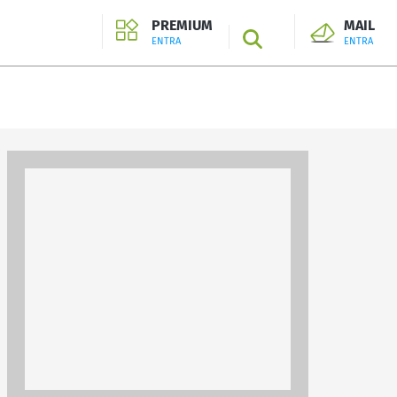
PREMIUM
MAIL
SEARCH
ENTRA
ENTRA
ENTRA